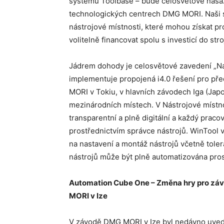
systémů Toolbase – bude celosvětově nas
technologických centrech DMG MORI. Naši sp
nástrojové místnosti, které mohou získat 
volitelně financovat spolu s investicí do stro
Jádrem dohody je celosvětové zavedení „Ná
implementuje propojená i4.0 řešení pro pře
MORI v Tokiu, v hlavních závodech Iga (Jap
mezinárodních místech. V Nástrojové místno
transparentní a plně digitální a každý prac
prostřednictvím správce nástrojů. WinTool vy
na nastavení a montáž nástrojů včetně toler
nástrojů může být plně automatizována pro
Automation Cube One – Změna hry pro z
MORI v Ize
V závodě DMG MORI v Ize byl nedávno uve