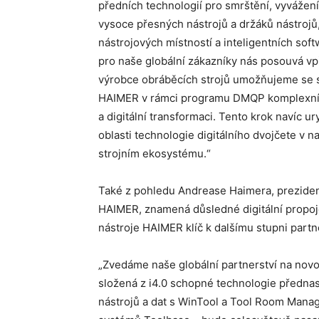
předních technologií pro smrštění, vyvážení
vysoce přesných nástrojů a držáků nástrojů
nástrojových místností a inteligentních sof
pro naše globální zákazníky nás posouvá vp
výrobce obráběcích strojů umožňujeme se 
HAIMER v rámci programu DMQP komplexní 
a digitální transformaci. Tento krok navíc ur
oblasti technologie digitálního dvojčete v 
strojním ekosystému.“
Také z pohledu Andrease Haimera, prezide
HAIMER, znamená důsledné digitální propoj
nástroje HAIMER klíč k dalšímu stupni partne
„Zvedáme naše globální partnerství na novo
složená z i4.0 schopné technologie přednast
nástrojů a dat s WinTool a Tool Room Manag