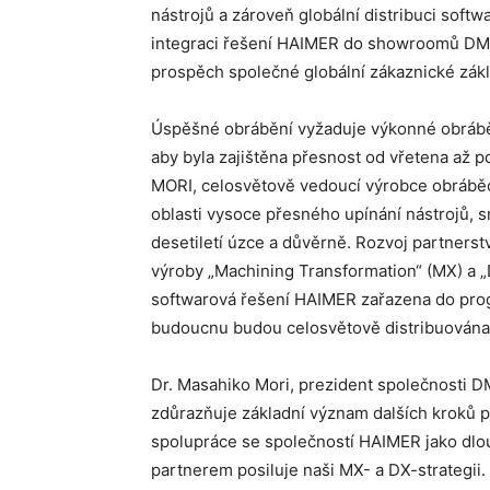
nástrojů a zároveň globální distribuci sof
integraci řešení HAIMER do showroomů DMG 
prospěch společné globální zákaznické zák
Úspěšné obrábění vyžaduje výkonné obráběcí
aby byla zajištěna přesnost od vřetena až p
MORI, celosvětově vedoucí výrobce obráběcí
oblasti vysoce přesného upínání nástrojů, s
desetiletí úzce a důvěrně. Rozvoj partnerstv
výroby „Machining Transformation“ (MX) a „
softwarová řešení HAIMER zařazena do pro
budoucnu budou celosvětově distribuována
Dr. Masahiko Mori, prezident společnosti D
zdůrazňuje základní význam dalších kroků p
spolupráce se společností HAIMER jako dl
partnerem posiluje naši MX- a DX-strategii.