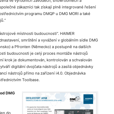
azena ve výrobních závodech, showroomech a
olečné zákazníci tak získají plně integrované řešení
prostřednictvím programu DMQP u DMG MORI a také
jů.“
strojové místnosti budoucnosti“. HAIMER
dnastavení, smrštění a vyvážení v globálním sídle DMG
onsko) a Pfronten (Německo) a postupně na dalších
sti budoucnosti je celý proces montáže nástrojů
ovní krok je dokumentován, kontrolován a schvalován
tváří digitální dvojčata nástrojů a zasílá objednávky
ancí nástrojů přímo na zařízení i4.0. Objednávka
střednictvím Toolbase.
ávod DMG
den do