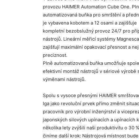
provozu HAIMER Automation Cube One. Pl
automatizovaná buňka pro smrštění a předn
je vybavena kobotem a 12 osami a zajišťuje
kompletní bezobslužný provoz 24/7 pro pří
nástrojů. Lineární měřicí systémy Magnesca
zajišťují maximální opakovací přesnost a nej
preciznost.
Plně automatizovaná buňka umožňuje spole
efektivní montáž nástrojů v sériové výrobě
výměnami nástrojů.
Spolu s vysoce přesnými HAIMER smrštova
Iga jako revoluční prvek přímo změnit situa
pracovník pro výrobní inženýrství a vicepr
japonských silových upínacích a upínacích k
několika lety zvýšili naši produktivitu o 30
činíme další krok: Nástrojová místnost bud