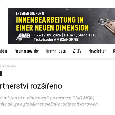
de
ábění
Firemní novinky
Firemní data
ZT.TV
Newsletter
K
ví rozšířeno
t
rtnerství rozšířeno
é místnosti budoucnosti“ na místech DMG MORI,
ávodě Iga a globální společný prodej softwarových