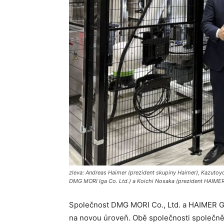
zleva: Andreas Haimer (prezident skupiny Haimer), Kazutoyo
DMG MORI Iga Co. Ltd.) a Koichi Nosaka (prezident HAIMER
Společnost DMG MORI Co., Ltd. a HAIMER Gm
na novou úroveň. Obě společnosti společně usi