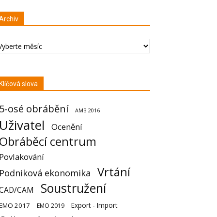
Archiv
chiv
Klíčová slova
5-osé obrábění
AMB 2016
Uživatel
Ocenění
Obráběcí centrum
Povlakování
Vrtání
Podniková ekonomika
Soustružení
CAD/CAM
Export - Import
EMO 2017
EMO 2019