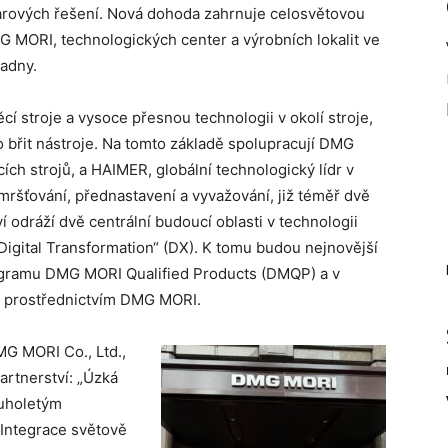
twarových řešení. Nová dohoda zahrnuje celosvětovou
MORI, technologických center a výrobních lokalit ve
ladny.
 stroje a vysoce přesnou technologii v okolí stroje,
o břit nástroje. Na tomto základě spolupracují DMG
ch strojů, a HAIMER, globální technologický lídr v
mršťování, přednastavení a vyvažování, již téměř dvě
í odráží dvě centrální budoucí oblasti v technologii
Digital Transformation“ (DX). K tomu budou nejnovější
gramu DMG MORI Qualified Products (DMQP) a v
 prostřednictvím DMG MORI.
MG MORI Co., Ltd.,
artnerství: „Úzká
ouholetým
 Integrace světově