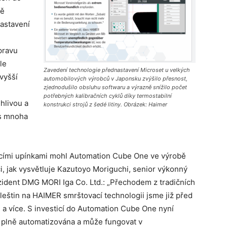
ně
astavení
pravu
le
Zavedení technologie přednastavení Microset u velkých
vyšší
automobilových výrobců v Japonsku zvýšilo přesnost,
zjednodušilo obsluhu softwaru a výrazně snížilo počet
potřebných kalibračních cyklů díky termostabilní
hlivou a
konstrukci strojů z šedé litiny. Obrázek: Haimer
 s mnoha
cími upínkami mohl Automation Cube One ve výrobě
ci, jak vysvětluje Kazutoyo Moriguchi, senior výkonný
ezident DMG MORI Iga Co. Ltd.: „Přechodem z tradičních
leštin na HAIMER smrštovací technologii jsme již před
 % a více. S investicí do Automation Cube One nyní
e plně automatizována a může fungovat v