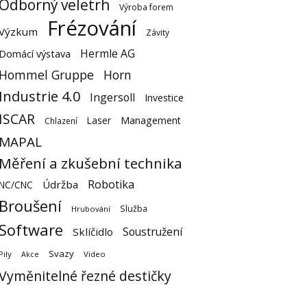
Odborný veletrh
Výroba forem
Frézování
Výzkum
Závity
Hermle AG
Domácí výstava
Hommel Gruppe
Horn
Industrie 4.0
Ingersoll
Investice
ISCAR
Laser
Management
Chlazení
MAPAL
Měření a zkušební technika
Robotika
Údržba
NC/CNC
Broušení
Služba
Hrubování
Software
Soustružení
Sklíčidlo
Svazy
Pily
Video
Akce
Vyměnitelné řezné destičky