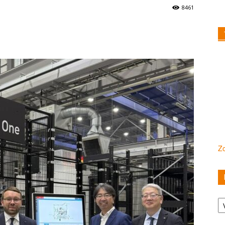
8461
Zo
Ka