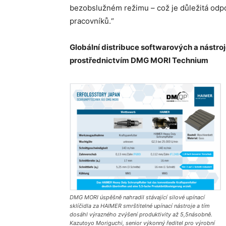
bezobslužném režimu – což je důležitá odpo
pracovníků.“
Globální distribuce softwarových a nást
prostřednictvím DMG MORI Technium
DMG MORI úspěšně nahradil stávající silové upínací
sklíčidla za HAIMER smrštitelné upínací nástroje a tím
dosáhl výrazného zvýšení produktivity až 5,5násobně.
Kazutoyo Moriguchi, senior výkonný ředitel pro výrobní