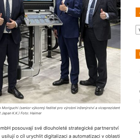
Ar
 Moriguchi (senior výkonný ředitel pro výrobní inženýrství a viceprezident
 Japan K.K.) Foto: Haimer
bH posouvají své dlouholeté strategické partnerství
lují o cíl urychlit digitalizaci a automatizaci v oblasti