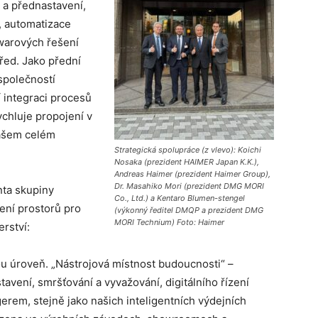
 a přednastavení,
, automatizace
twarových řešení
řed. Jako přední
společností
integraci procesů
ychluje propojení v
našem celém
Strategická spolupráce (z vlevo): Koichi
Nosaka (prezident HAIMER Japan K.K.),
Andreas Haimer (prezident Haimer Group),
Dr. Masahiko Mori (prezident DMG MORI
nta skupiny
Co., Ltd.) a Kentaro Blumen-stengel
ení prostorů pro
(výkonný ředitel DMQP a prezident DMG
MORI Technium) Foto: Haimer
rství:
u úroveň. „Nástrojová místnost budoucnosti“ –
avení, smršťování a vyvažování, digitálního řízení
erem, stejně jako našich inteligentních výdejních