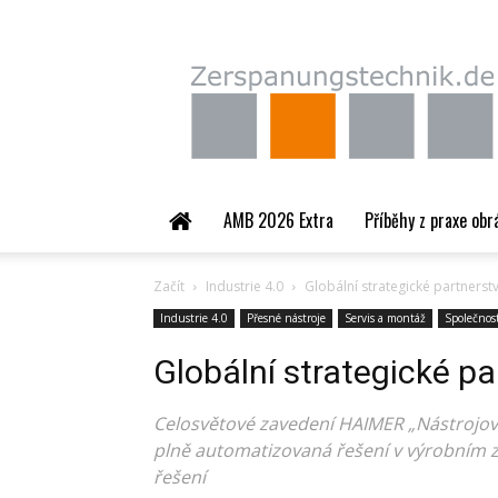
Zerspanungstechnik.
AMB 2026 Extra
Příběhy z praxe obr
Začít
Industrie 4.0
Globální strategické partnerst
Industrie 4.0
Přesné nástroje
Servis a montáž
Společnos
Globální strategické pa
Celosvětové zavedení HAIMER „Nástrojov
plně automatizovaná řešení v výrobním z
řešení