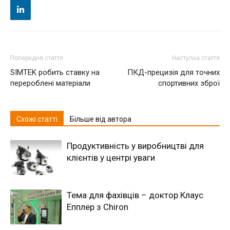
Попередня стаття
Наступна стаття
SIMTEK робить ставку на
ПКД-прецизія для точних
перероблені матеріали
спортивних зброї
Схожі статті
Більше від автора
Продуктивність у виробництві для
клієнтів у центрі уваги
Тема для фахівців – доктор Клаус
Епплер з Chiron