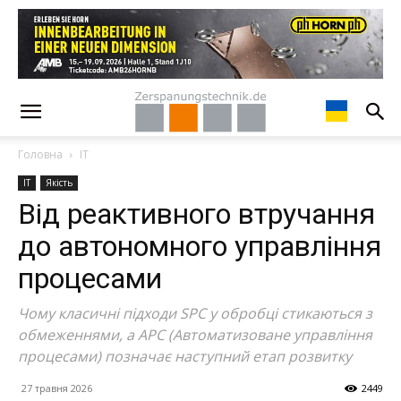
Головна
ІТ
ІТ
Якість
Від реактивного втручання
до автономного управління
процесами
Чому класичні підходи SPC у обробці стикаються з
обмеженнями, а APC (Автоматизоване управління
процесами) позначає наступний етап розвитку
27 травня 2026
2449