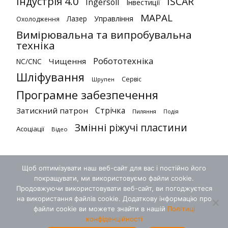
Індустрія 4.0
ISCAR
Ingersoll
Інвестиції
MAPAL
Лазер
Управління
Охолодження
Вимірювальна та випробувальна
техніка
Робототехніка
Чищення
NC/CNC
Шліфування
Сервіс
Шрупен
Програмне забезпечення
Стрічка
Затискний патрон
Пиляння
Подія
Змінні ріжучі пластини
Асоціації
Відео
Щоб оптимізувати наш веб-сайт для вас і постійно його
покращувати, ми використовуємо файли cookie.
Продовжуючи використовувати веб-сайт, ви погоджуєтеся
на використання файлів cookie. Додаткову інформацію про
файли cookie ви можете знайти в нашій
Політиці
конфіденційності
Умови
Конфіденційність
Контакт