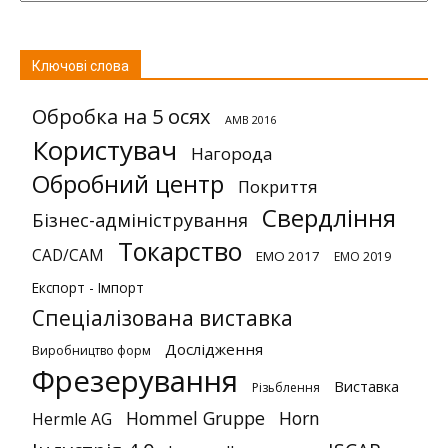
Ключові слова
Обробка на 5 осях
AMB 2016
Користувач
Нагорода
Обробний центр
Покриття
Свердління
Бізнес-адміністрування
Токарство
CAD/CAM
EMO 2017
EMO 2019
Експорт - Імпорт
Спеціалізована виставка
Дослідження
Виробництво форм
Фрезерування
Виставка
Різьблення
Hommel Gruppe
Horn
Hermle AG