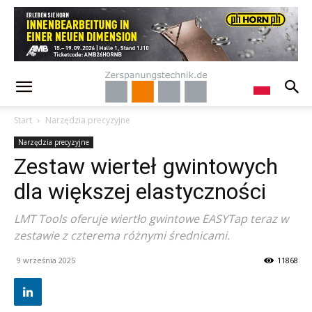
Start
Narzędzia precyzyjne
Narzędzia precyzyjne
Zestaw wierteł gwintowych
dla większej elastyczności
LMT Tools oferuje wiertło gwintowe EASYTap teraz w
zestawie z czterema różnymi średnicami.
9 września 2025
11868