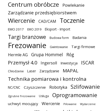
Centrum obróbcze
Powlekanie
Zarządzanie przedsiębiorstwem
Toczenie
Wiercenie
CAD/CAM
Eksport - Import
EMO 2017
EMO 2019
Targi branżowe
Badania
Budowa form
Frezowanie
Targi firmowe
Gwintowanie
Grupa Hommel
Róg
Hermle AG
Przemysł 4.0
ISCAR
Ingersoll
Inwestycja
MAPAL
Laser
Zarządzanie
Chłodzenie
Technika pomiarowa i kontrolna
Szlifowanie
Robotyka
Czyszczenie
NC/CNC
Oprogramowanie
Usługa
Zgrubne frezowanie
Wiercenie
uchwyt mocujący
Piłowanie
Wydarzenie