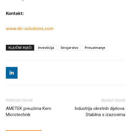
Kontakt:
www.dn-solutions.com
KLJUČNE RIJEČI
Investicija
Strojarstvo
Preuzimanje
Prethodni članak
Sljedeći članak
AMETEK preuzima Kern
Industrija okretnih dijelova:
Microtechnik
Stabilna s izazovima