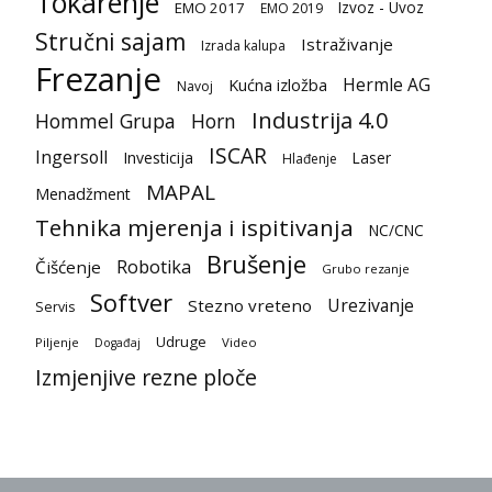
Tokarenje
Izvoz - Uvoz
EMO 2017
EMO 2019
Stručni sajam
Istraživanje
Izrada kalupa
Frezanje
Hermle AG
Kućna izložba
Navoj
Industrija 4.0
Hommel Grupa
Horn
ISCAR
Ingersoll
Investicija
Laser
Hlađenje
MAPAL
Menadžment
Tehnika mjerenja i ispitivanja
NC/CNC
Brušenje
Robotika
Čišćenje
Grubo rezanje
Softver
Urezivanje
Stezno vreteno
Servis
Udruge
Piljenje
Video
Događaj
Izmjenjive rezne ploče