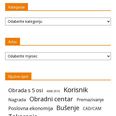
Kategorije
Kategorije
Arhiv
Arhiv
Ključne riječi
Korisnik
Obrada s 5 osi
AMB 2016
Obradni centar
Nagrada
Premazivanje
Bušenje
Poslovna ekonomija
CAD/CAM