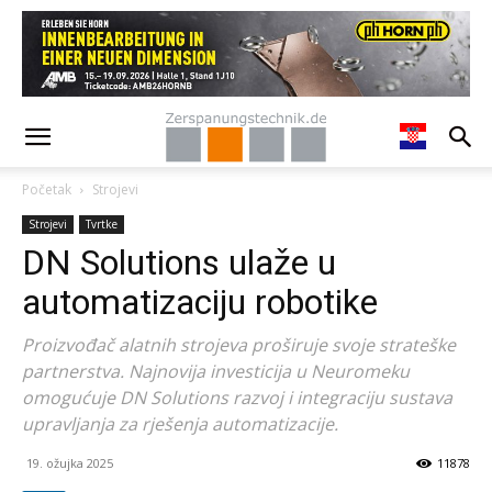
Početak
Strojevi
Strojevi
Tvrtke
DN Solutions ulaže u
automatizaciju robotike
Proizvođač alatnih strojeva proširuje svoje strateške
partnerstva. Najnovija investicija u Neuromeku
omogućuje DN Solutions razvoj i integraciju sustava
upravljanja za rješenja automatizacije.
19. ožujka 2025
11878