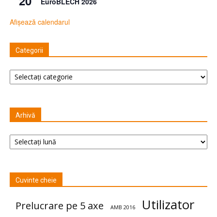
20
EuroBLECH 2026
Afișează calendarul
Categorii
Categorii
Arhivă
Arhivă
Cuvinte cheie
Utilizator
Prelucrare pe 5 axe
AMB 2016