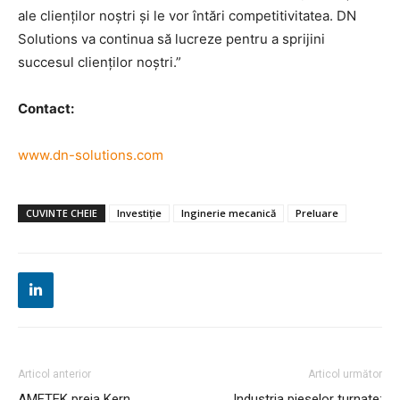
ale clienților noștri și le vor întări competitivitatea. DN
Solutions va continua să lucreze pentru a sprijini
succesul clienților noștri.”
Contact:
www.dn-solutions.com
CUVINTE CHEIE
Investiție
Inginerie mecanică
Preluare
Articol anterior
Articol următor
AMETEK preia Kern
Industria pieselor turnate: