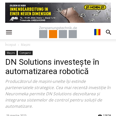
Început
Mașini
Mașini
Companii
DN Solutions investește în
automatizarea robotică
Producătorul de mașini-unelte își extinde
parteneriatele strategice. Cea mai recentă investiție în
Neuromeka permite DN Solutions dezvoltarea și
integrarea sistemelor de control pentru soluții de
automatizare.
19 martie 2025
11874