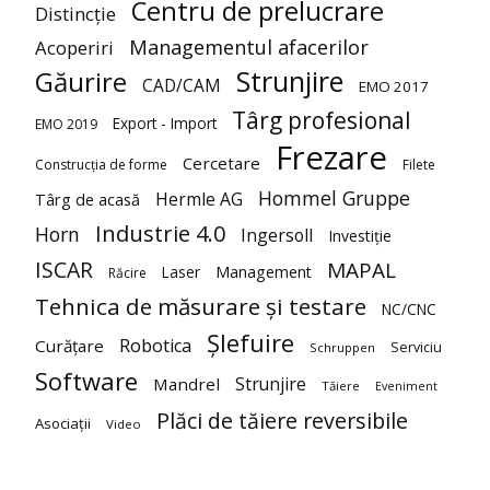
Centru de prelucrare
Distincție
Managementul afacerilor
Acoperiri
Strunjire
Găurire
CAD/CAM
EMO 2017
Târg profesional
Export - Import
EMO 2019
Frezare
Cercetare
Construcția de forme
Filete
Hommel Gruppe
Hermle AG
Târg de acasă
Industrie 4.0
Horn
Ingersoll
Investiție
ISCAR
MAPAL
Laser
Management
Răcire
Tehnica de măsurare și testare
NC/CNC
Șlefuire
Robotica
Curățare
Serviciu
Schruppen
Software
Strunjire
Mandrel
Tăiere
Eveniment
Plăci de tăiere reversibile
Asociații
Video