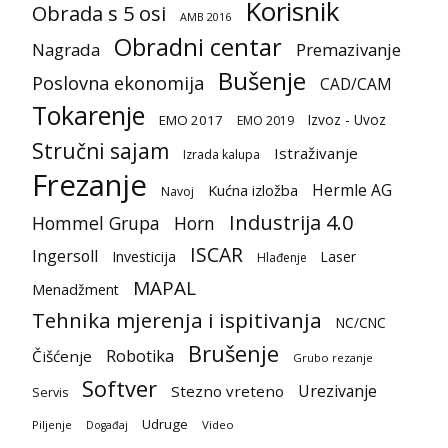
Korisnik
Obrada s 5 osi
AMB 2016
Obradni centar
Nagrada
Premazivanje
Bušenje
Poslovna ekonomija
CAD/CAM
Tokarenje
Izvoz - Uvoz
EMO 2017
EMO 2019
Stručni sajam
Istraživanje
Izrada kalupa
Frezanje
Hermle AG
Kućna izložba
Navoj
Industrija 4.0
Hommel Grupa
Horn
ISCAR
Ingersoll
Investicija
Laser
Hlađenje
MAPAL
Menadžment
Tehnika mjerenja i ispitivanja
NC/CNC
Brušenje
Robotika
Čišćenje
Grubo rezanje
Softver
Urezivanje
Stezno vreteno
Servis
Udruge
Piljenje
Video
Događaj