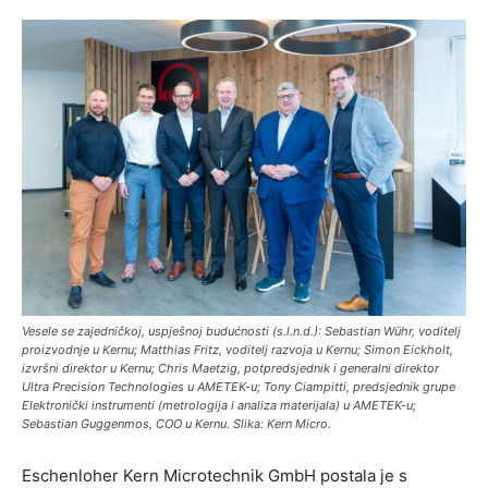
Vesele se zajedničkoj, uspješnoj budućnosti (s.l.n.d.): Sebastian Wühr, voditelj
proizvodnje u Kernu; Matthias Fritz, voditelj razvoja u Kernu; Simon Eickholt,
izvršni direktor u Kernu; Chris Maetzig, potpredsjednik i generalni direktor
Ultra Precision Technologies u AMETEK-u; Tony Ciampitti, predsjednik grupe
Elektronički instrumenti (metrologija i analiza materijala) u AMETEK-u;
Sebastian Guggenmos, COO u Kernu. Slika: Kern Micro.
Eschenloher Kern Microtechnik GmbH postala je s