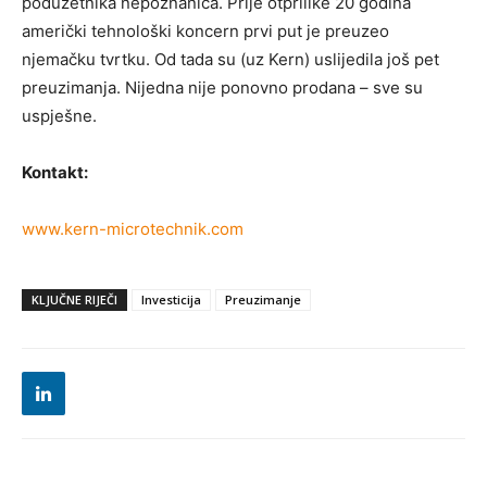
poduzetnika nepoznanica. Prije otprilike 20 godina
američki tehnološki koncern prvi put je preuzeo
njemačku tvrtku. Od tada su (uz Kern) uslijedila još pet
preuzimanja. Nijedna nije ponovno prodana – sve su
uspješne.
Kontakt:
www.kern-microtechnik.com
KLJUČNE RIJEČI
Investicija
Preuzimanje