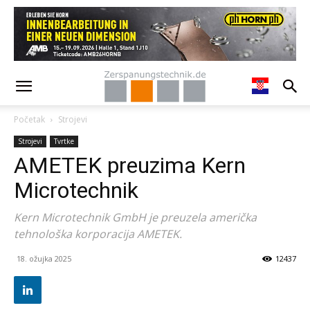
Početak
Strojevi
Strojevi
Tvrtke
AMETEK preuzima Kern
Microtechnik
Kern Microtechnik GmbH je preuzela američka
tehnološka korporacija AMETEK.
18. ožujka 2025
12437