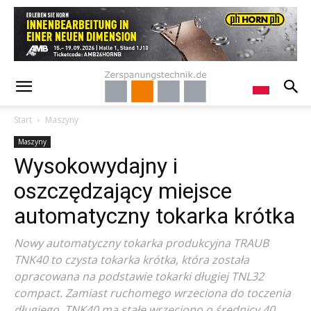
Start
Maszyny
Maszyny
Wysokowydajny i
oszczędzający miejsce
automatyczny tokarka krótka
Nowy automatyczny tokarka produkcyjna TRAUB
TNK40 to czysta tokarka krótka, która została
opracowana na podstawie tokarki długiej TNL32
compact. Zamiast ruchomego wrzeciona do toczenia
długiego, TNK40 ma stałe wrzeciono o średnicy 40