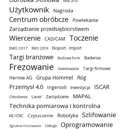
AMB 2016
Użytkownik
Nagroda
Centrum obróbcze
Powlekanie
Zarządzanie przedsiębiorstwem
Toczenie
Wiercenie
CAD/CAM
Eksport - Import
EMO 2017
EMO 2019
Targi branżowe
Badania
Budowa form
Frezowanie
Targi firmowe
Gwintowanie
Grupa Hommel
Róg
Hermle AG
Przemysł 4.0
ISCAR
Ingersoll
Inwestycja
MAPAL
Laser
Zarządzanie
Chłodzenie
Technika pomiarowa i kontrolna
Szlifowanie
Robotyka
Czyszczenie
NC/CNC
Oprogramowanie
Usługa
Zgrubne frezowanie