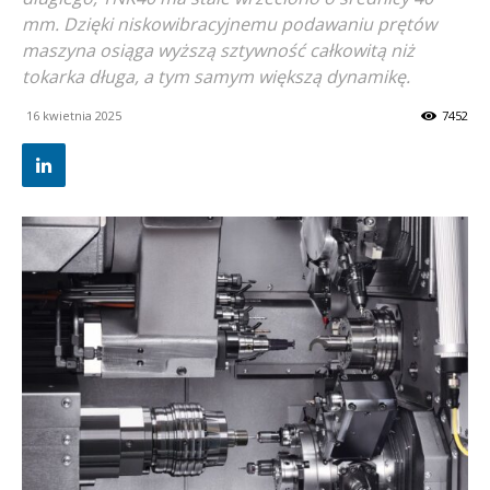
mm. Dzięki niskowibracyjnemu podawaniu prętów
maszyna osiąga wyższą sztywność całkowitą niż
tokarka długa, a tym samym większą dynamikę.
16 kwietnia 2025
7452