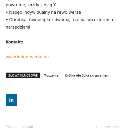
powrotne, każdy z osią Y
• Napęd indywidualny na rewolwerze
• Obróbka równoległa z dwoma, trzema lub czterema
narzędziami
Kontakt:
www.index-werke.de
SŁOWA KLUCZOWE
Toczenie
Krótka obróbka skrawaniem
Poprzedni artykuł
Następny artykuł