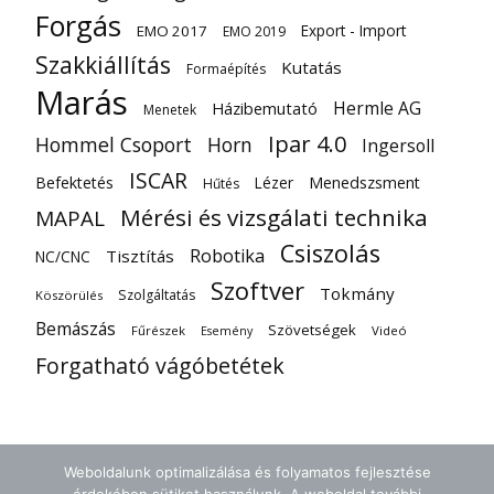
Forgás
Export - Import
EMO 2017
EMO 2019
Szakkiállítás
Kutatás
Formaépítés
Marás
Hermle AG
Házibemutató
Menetek
Ipar 4.0
Hommel Csoport
Horn
Ingersoll
ISCAR
Befektetés
Lézer
Menedszsment
Hűtés
Mérési és vizsgálati technika
MAPAL
Csiszolás
Robotika
Tisztítás
NC/CNC
Szoftver
Tokmány
Szolgáltatás
Köszörülés
Bemászás
Szövetségek
Fűrészek
Videó
Esemény
Forgatható vágóbetétek
Weboldalunk optimalizálása és folyamatos fejlesztése