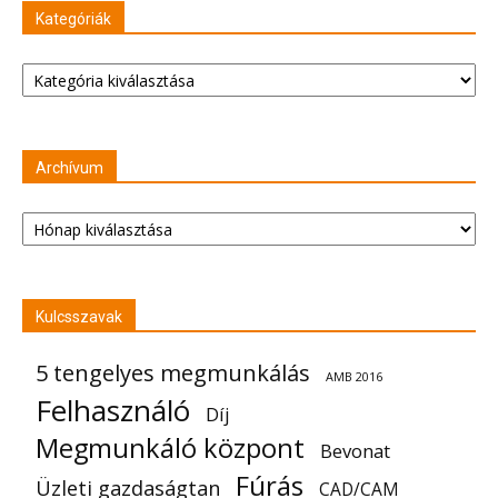
Kategóriák
Kategóriák
Archívum
Archívum
Kulcsszavak
5 tengelyes megmunkálás
AMB 2016
Felhasználó
Díj
Megmunkáló központ
Bevonat
Fúrás
Üzleti gazdaságtan
CAD/CAM