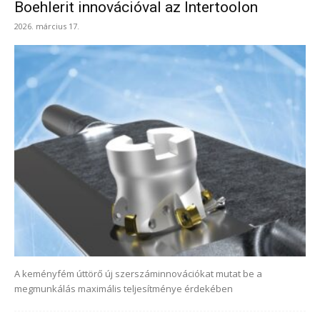
Boehlerit innovációval az Intertoolon
2026. március 17.
A keményfém úttörő új szerszáminnovációkat mutat be a
megmunkálás maximális teljesítménye érdekében