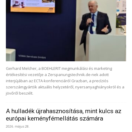
Gerhard Melcher, a BOEHLERIT megmunkálási és marketing
értékesítési vezetője a Zerspanungstechnik.de-nek adott
interjújában az ECTA-konferenciáról Grazban, a precíziós
szerszámgyártók aktuális helyzetéről, nyersanyaghiányokról és a
jövőről beszélt.
A hulladék újrahasznosítása, mint kulcs az
európai keményfémellátás számára
2026. május 28.