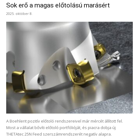
Sok erő a magas előtolású marásért
2025. október 8.
A Boehlerit pozitív előtoló rendszereivel már mércét állított fel.
Most a vállalat bővíti előtoló portfólióját, és piacra dobja új
THETAtec 25N Feed szerszámrendszerét negatív alapra.