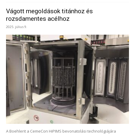
Vágott megoldások titánhoz és
rozsdamentes acélhoz
2025. július 9.
A Boehlerit a CemeCon HiPIMS bevonatolási technológiájára