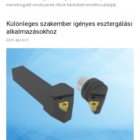
menetrögzítő rendszerek HELIX kibővített termékcsaládját.
Különleges szakember igényes esztergálási
alkalmazásokhoz
2025. április 9.