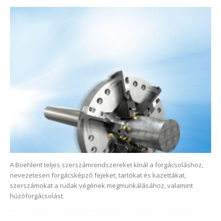
A Boehlerit teljes szerszámrendszereket kínál a forgácsoláshoz,
nevezetesen forgácsképző fejeket, tartókat és kazettákat,
szerszámokat a rudak végének megmunkálásához, valamint
húzóforgácsolást.