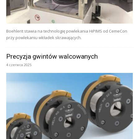
Boehlerit stawia na technologię powlekania HiPIMS od CemeCon
przy powlekaniu wkładek skrawających.
Precyzja gwintów walcowanych
4 czerwca 2025