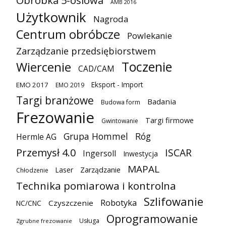
Obróbka 5-osiowa
AMB 2016
Użytkownik
Nagroda
Centrum obróbcze
Powlekanie
Zarządzanie przedsiębiorstwem
Toczenie
Wiercenie
CAD/CAM
Eksport - Import
EMO 2017
EMO 2019
Targi branżowe
Badania
Budowa form
Frezowanie
Targi firmowe
Gwintowanie
Grupa Hommel
Róg
Hermle AG
Przemysł 4.0
ISCAR
Ingersoll
Inwestycja
MAPAL
Laser
Zarządzanie
Chłodzenie
Technika pomiarowa i kontrolna
Szlifowanie
Robotyka
Czyszczenie
NC/CNC
Oprogramowanie
Usługa
Zgrubne frezowanie