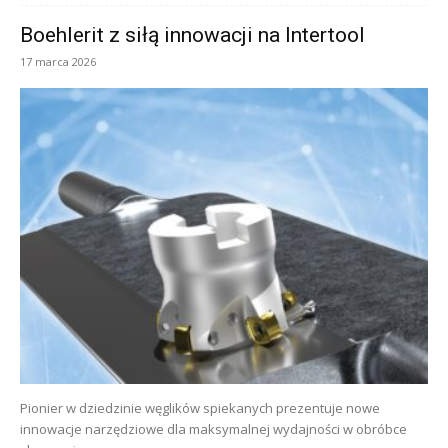
Boehlerit z siłą innowacji na Intertool
17 marca 2026
Pionier w dziedzinie węglików spiekanych prezentuje nowe
innowacje narzędziowe dla maksymalnej wydajności w obróbce