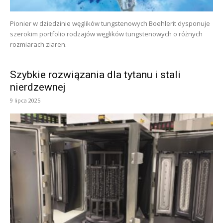
Pionier w dziedzinie węglików tungstenowych Boehlerit dysponuje
szerokim portfolio rodzajów węglików tungstenowych o różnych
rozmiarach ziaren.
Szybkie rozwiązania dla tytanu i stali
nierdzewnej
9 lipca 2025