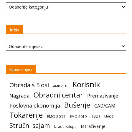
Kategorije
Arhiv
Arhiv
Ključne riječi
Korisnik
Obrada s 5 osi
AMB 2016
Obradni centar
Nagrada
Premazivanje
Bušenje
Poslovna ekonomija
CAD/CAM
Tokarenje
Izvoz - Uvoz
EMO 2017
EMO 2019
Stručni sajam
Istraživanje
Izrada kalupa