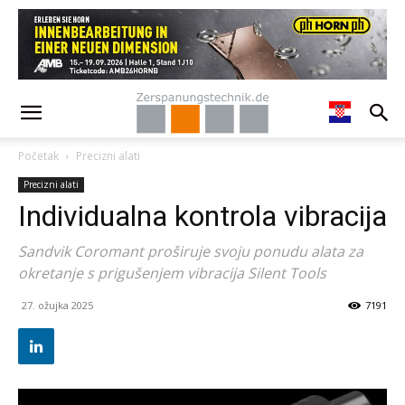
Početak
Precizni alati
Precizni alati
Individualna kontrola vibracija
Sandvik Coromant proširuje svoju ponudu alata za
okretanje s prigušenjem vibracija Silent Tools
27. ožujka 2025
7191