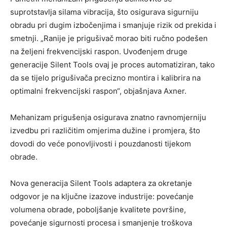
suprotstavlja silama vibracija, što osigurava sigurniju
obradu pri dugim izbočenjima i smanjuje rizik od prekida i
smetnji. „Ranije je prigušivač morao biti ručno podešen
na željeni frekvencijski raspon. Uvođenjem druge
generacije Silent Tools ovaj je proces automatiziran, tako
da se tijelo prigušivača precizno montira i kalibrira na
optimalni frekvencijski raspon“, objašnjava Axner.
Mehanizam prigušenja osigurava znatno ravnomjerniju
izvedbu pri različitim omjerima dužine i promjera, što
dovodi do veće ponovljivosti i pouzdanosti tijekom
obrade.
Nova generacija Silent Tools adaptera za okretanje
odgovor je na ključne izazove industrije: povećanje
volumena obrade, poboljšanje kvalitete površine,
povećanje sigurnosti procesa i smanjenje troškova