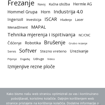
Frezanje
Hermle AG
Kućna izložba
Navoj
Industrija 4.0
Hommel Grupa
Horn
ISCAR
Ingersoll
Investicija
Laser
Hlađenje
MAPAL
Menadžment
Tehnika mjerenja i ispitivanja
NC/CNC
Brušenje
Robotika
Čišćenje
Grubo rezanje
Softver
Urezivanje
Stezno vreteno
Servis
Udruge
Piljenje
Video
Događaj
Izmjenjive rezne ploče
Kako bismo našu web stranicu optimizirali za vas i kontinuirano
poboljšavali, koristimo kolačiće. Daljnjim korištenjem web
stranice pristajete na korištenje kolačića. Dodatne informacije o