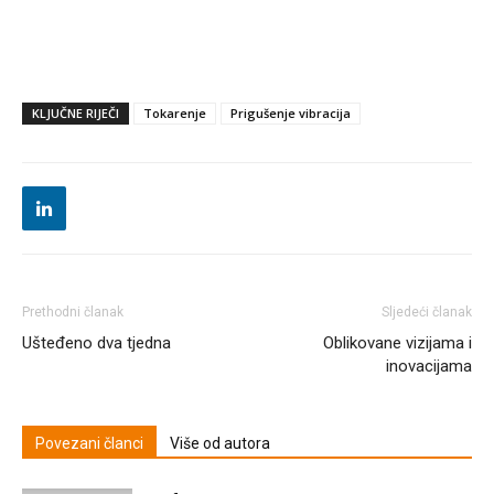
KLJUČNE RIJEČI
Tokarenje
Prigušenje vibracija
Prethodni članak
Sljedeći članak
Ušteđeno dva tjedna
Oblikovane vizijama i
inovacijama
Povezani članci
Više od autora