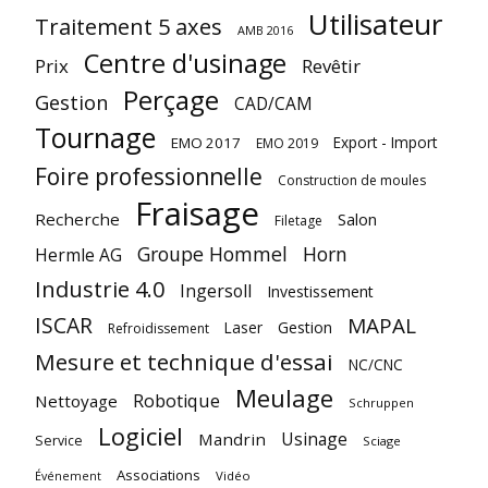
Utilisateur
Traitement 5 axes
AMB 2016
Centre d'usinage
Prix
Revêtir
Perçage
Gestion
CAD/CAM
Tournage
Export - Import
EMO 2017
EMO 2019
Foire professionnelle
Construction de moules
Fraisage
Recherche
Salon
Filetage
Groupe Hommel
Horn
Hermle AG
Industrie 4.0
Ingersoll
Investissement
ISCAR
MAPAL
Laser
Gestion
Refroidissement
Mesure et technique d'essai
NC/CNC
Meulage
Robotique
Nettoyage
Schruppen
Logiciel
Usinage
Mandrin
Service
Sciage
Associations
Vidéo
Événement