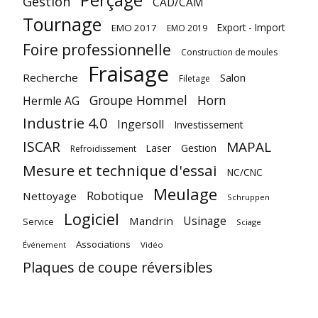
Gestion
CAD/CAM
Tournage
Export - Import
EMO 2017
EMO 2019
Foire professionnelle
Construction de moules
Fraisage
Recherche
Salon
Filetage
Groupe Hommel
Horn
Hermle AG
Industrie 4.0
Ingersoll
Investissement
ISCAR
MAPAL
Laser
Gestion
Refroidissement
Mesure et technique d'essai
NC/CNC
Meulage
Robotique
Nettoyage
Schruppen
Logiciel
Usinage
Mandrin
Service
Sciage
Associations
Vidéo
Événement
Plaques de coupe réversibles