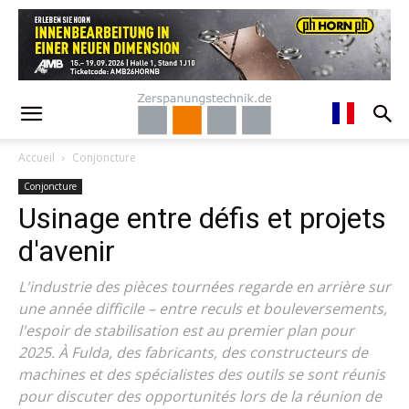
Accueil
Conjoncture
Conjoncture
Usinage entre défis et projets
d'avenir
L'industrie des pièces tournées regarde en arrière sur
une année difficile – entre reculs et bouleversements,
l'espoir de stabilisation est au premier plan pour
2025. À Fulda, des fabricants, des constructeurs de
machines et des spécialistes des outils se sont réunis
pour discuter des opportunités lors de la réunion de