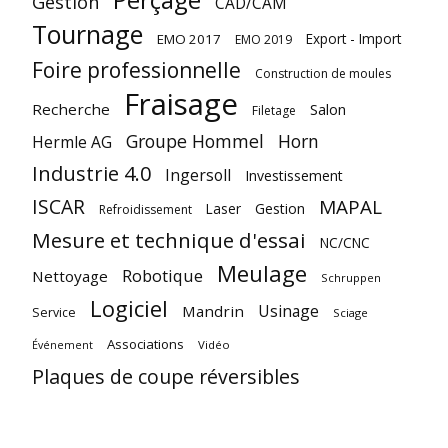
Gestion
CAD/CAM
Tournage
Export - Import
EMO 2017
EMO 2019
Foire professionnelle
Construction de moules
Fraisage
Recherche
Salon
Filetage
Groupe Hommel
Horn
Hermle AG
Industrie 4.0
Ingersoll
Investissement
ISCAR
MAPAL
Laser
Gestion
Refroidissement
Mesure et technique d'essai
NC/CNC
Meulage
Robotique
Nettoyage
Schruppen
Logiciel
Usinage
Mandrin
Service
Sciage
Associations
Vidéo
Événement
Plaques de coupe réversibles