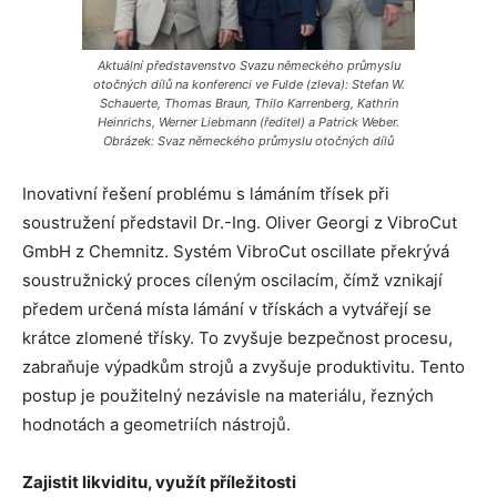
Aktuální představenstvo Svazu německého průmyslu
otočných dílů na konferenci ve Fulde (zleva): Stefan W.
Schauerte, Thomas Braun, Thilo Karrenberg, Kathrin
Heinrichs, Werner Liebmann (ředitel) a Patrick Weber.
Obrázek: Svaz německého průmyslu otočných dílů
Inovativní řešení problému s lámáním třísek při
soustružení představil Dr.-Ing. Oliver Georgi z VibroCut
GmbH z Chemnitz. Systém VibroCut oscillate překrývá
soustružnický proces cíleným oscilacím, čímž vznikají
předem určená místa lámání v třískách a vytvářejí se
krátce zlomené třísky. To zvyšuje bezpečnost procesu,
zabraňuje výpadkům strojů a zvyšuje produktivitu. Tento
postup je použitelný nezávisle na materiálu, řezných
hodnotách a geometriích nástrojů.
Zajistit likviditu, využít příležitosti