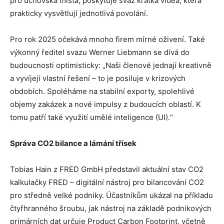
pro učňovská místa, poskytuje svaz krátká videa, která
prakticky vysvětlují jednotlivá povolání.
Pro rok 2025 očekává mnoho firem mírné oživení. Také
výkonný ředitel svazu Werner Liebmann se dívá do
budoucnosti optimisticky: „Naši členové jednají kreativně
a vyvíjejí vlastní řešení – to je posiluje v krizových
obdobích. Spoléháme na stabilní exporty, spolehlivé
objemy zakázek a nové impulsy z budoucích oblastí. K
tomu patří také využití umělé inteligence (UI).“
Správa CO2 bilance a lámání třísek
Tobias Hain z FRED GmbH představil aktuální stav CO2
kalkulačky FRED – digitální nástroj pro bilancování CO2
pro středně velké podniky. Účastníkům ukázal na příkladu
čtyřhranného šroubu, jak nástroj na základě podnikových
primárních dat určuje Product Carbon Footprint, včetně