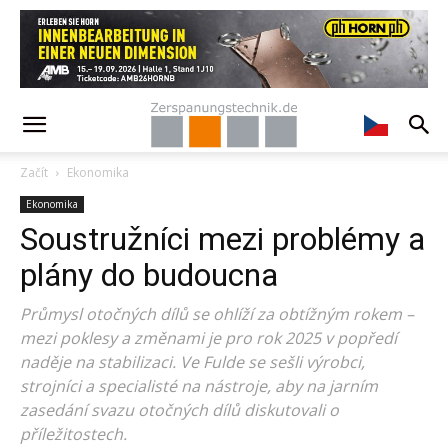
Začít
Ekonomika
Ekonomika
Soustružníci mezi problémy a
plány do budoucna
Průmysl otočných dílů se ohlíží za obtížným rokem –
mezi poklesy a změnami je pro rok 2025 v popředí
naděje na stabilizaci. Ve Fulde se sešli výrobci,
strojníci a specialisté na nástroje, aby na jarním
zasedání svazu otočných dílů diskutovali o
příležitostech.