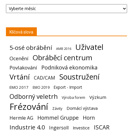
Archiv
Klíčová slova
Uživatel
5-osé obrábění
AMB 2016
Obráběcí centrum
Ocenění
Podniková ekonomika
Povlakování
Soustružení
Vrtání
CAD/CAM
Export - Import
EMO 2017
EMO 2019
Odborný veletrh
Výzkum
Výroba forem
Frézování
Domácí výstava
Závity
Hommel Gruppe
Horn
Hermle AG
Industrie 4.0
ISCAR
Ingersoll
Investice