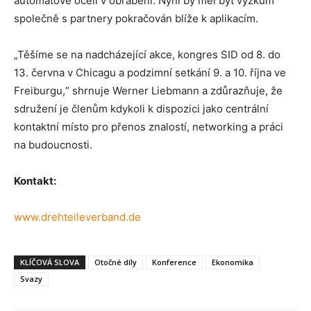
automatové oceli v obrábění. Nyní by měl být výzkum
společně s partnery pokračován blíže k aplikacím.
„Těšíme se na nadcházející akce, kongres SID od 8. do
13. června v Chicagu a podzimní setkání 9. a 10. října ve
Freiburgu,“ shrnuje Werner Liebmann a zdůrazňuje, že
sdružení je členům kdykoli k dispozici jako centrální
kontaktní místo pro přenos znalostí, networking a práci
na budoucnosti.
Kontakt:
www.drehteileverband.de
KLÍČOVÁ SLOVA
Otočné díly
Konference
Ekonomika
Svazy