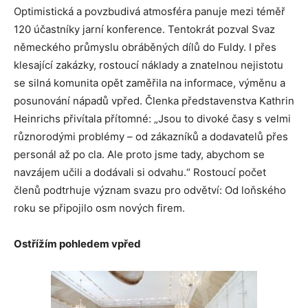
Optimistická a povzbudivá atmosféra panuje mezi téměř
120 účastníky jarní konference. Tentokrát pozval Svaz
německého průmyslu obráběných dílů do Fuldy. I přes
klesající zakázky, rostoucí náklady a znatelnou nejistotu
se silná komunita opět zaměřila na informace, výměnu a
posunování nápadů vpřed. Členka představenstva Kathrin
Heinrichs přivítala přítomné: „Jsou to divoké časy s velmi
různorodými problémy – od zákazníků a dodavatelů přes
personál až po cla. Ale proto jsme tady, abychom se
navzájem učili a dodávali si odvahu.“ Rostoucí počet
členů podtrhuje význam svazu pro odvětví: Od loňského
roku se připojilo osm nových firem.
Ostřížím pohledem vpřed