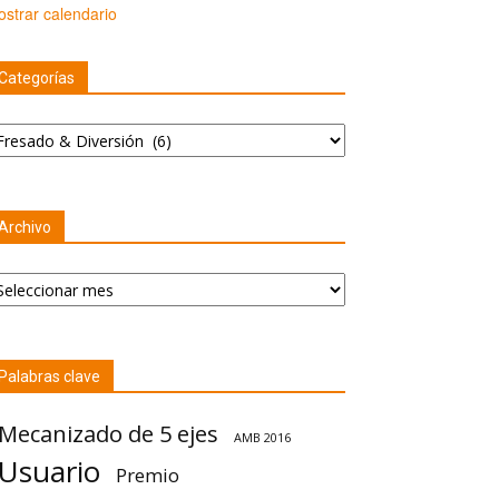
strar calendario
Categorías
tegorías
Archivo
chivo
Palabras clave
Mecanizado de 5 ejes
AMB 2016
Usuario
Premio