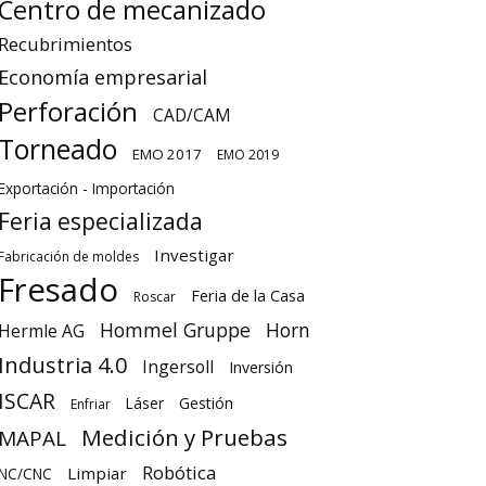
Centro de mecanizado
Recubrimientos
Economía empresarial
Perforación
CAD/CAM
Torneado
EMO 2017
EMO 2019
Exportación - Importación
Feria especializada
Investigar
Fabricación de moldes
Fresado
Feria de la Casa
Roscar
Hommel Gruppe
Horn
Hermle AG
Industria 4.0
Ingersoll
Inversión
ISCAR
Láser
Gestión
Enfriar
Medición y Pruebas
MAPAL
Robótica
Limpiar
NC/CNC