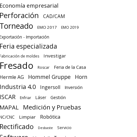
Economía empresarial
Perforación
CAD/CAM
Torneado
EMO 2017
EMO 2019
Exportación - Importación
Feria especializada
Investigar
Fabricación de moldes
Fresado
Feria de la Casa
Roscar
Hommel Gruppe
Horn
Hermle AG
Industria 4.0
Ingersoll
Inversión
ISCAR
Láser
Gestión
Enfriar
Medición y Pruebas
MAPAL
Robótica
Limpiar
NC/CNC
Rectificado
Servicio
Desbaste