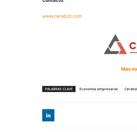
Contacto:
www.ceratizit.com
Más not
PALABRAS CLAVE
Economía empresarial
Ceratizi