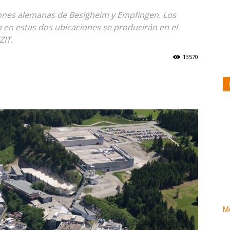
ciones alemanas de Besigheim y Empfingen. Los
 en estas dos ubicaciones se producirán en el
ZIT.
13570
Mo