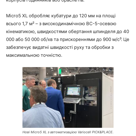
Micro5 XL обробляє кубатури до 120 мм на площі
всього 1,7 м² – з високодинамічною BC-5-осевою
кінематикою, швидкостями обертання шпинделя до 40
000 або 50 000 об/хв та прискореннями до 900 м/с³. Це
забезпечує видатні швидкості руху та обробки з
максимальною точністю.
Нові Micro5 XL з автоматизацією Variocell PICK&PLACE.