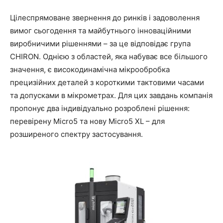
Цілеспрямоване звернення до ринків і задоволення
вимог сьогодення та майбутнього інноваційними
виробничими рішеннями – за це відповідає група
CHIRON. Однією з областей, яка набуває все більшого
значення, є високодинамічна мікрообробка
прецизійних деталей з короткими тактовими часами
та допусками в мікрометрах. Для цих завдань компанія
пропонує два індивідуально розроблені рішення:
перевірену Micro5 та нову Micro5 XL – для
розширеного спектру застосування.