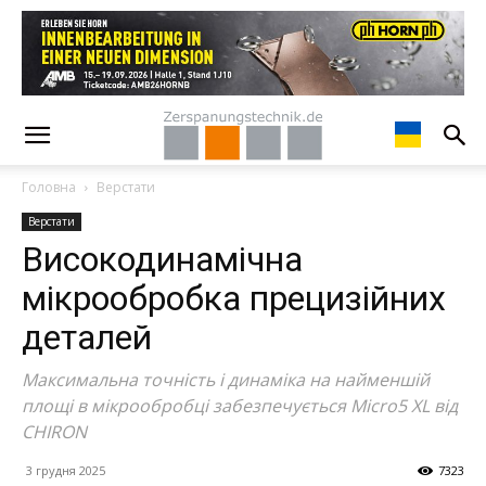
Головна
Верстати
Верстати
Високодинамічна
мікрообробка прецизійних
деталей
Максимальна точність і динаміка на найменшій
площі в мікрообробці забезпечується Micro5 XL від
CHIRON
3 грудня 2025
7323