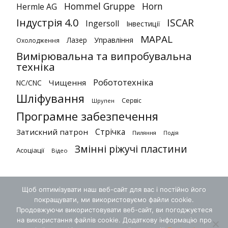
Hommel Gruppe
Horn
Hermle AG
Індустрія 4.0
ISCAR
Ingersoll
Інвестиції
MAPAL
Лазер
Управління
Охолодження
Вимірювальна та випробувальна
техніка
Робототехніка
Чищення
NC/CNC
Шліфування
Сервіс
Шрупен
Програмне забезпечення
Стрічка
Затискний патрон
Пиляння
Подія
Змінні ріжучі пластини
Асоціації
Відео
Щоб оптимізувати наш веб-сайт для вас і постійно його
покращувати, ми використовуємо файли cookie.
Продовжуючи використовувати веб-сайт, ви погоджуєтеся
на використання файлів cookie. Додаткову інформацію про