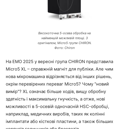
Високоточна 5-осева обробка на
найменшій можливій площі. З
оригіналом, Micro5 групи CHIRON.
Фото: Chiron
На EMO 2025 у вересні група CHIRON представила
Micro5 XL – справжній магніт для публіки. Але чим
нова мікромашина відрізняється від інших рішень,
окрім перевірених переваг Micro5? Чому "новий
вимір"? XL означає більше ходів, вищу обробну
здатність і максимальну гнучкість, а отже, нові
можливості в 5-осевій одночасній HSC-обробці,
наприклад, медичних виробів, таких як колінні
імплантати або кісткові пластини, а також більших
корпусів годинників або браслетів.