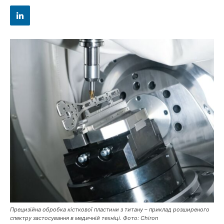
Прецизійна обробка кісткової пластини з титану – приклад розширеного
спектру застосування в медичній техніці. Фото: Chiron