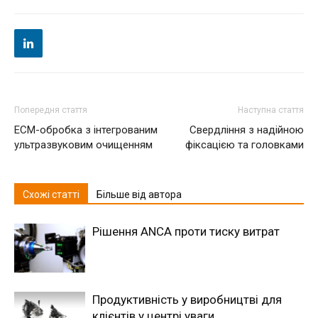
Попередня стаття
Наступна стаття
ECM-обробка з інтегрованим
Свердління з надійною
ультразвуковим очищенням
фіксацією та головками
Схожі статті
Більше від автора
Рішення ANCA проти тиску витрат
Продуктивність у виробництві для
клієнтів у центрі уваги