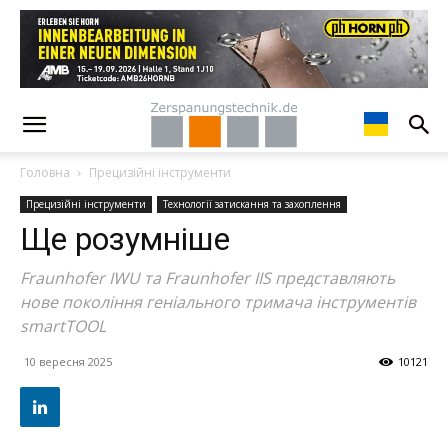
Головна
Прецизійні інструменти
Прецизійні інструменти
Технології затискання та захоплення
Ще розумніше
Fraunhofer IWU та Fraunhofer IIS представляють
нове покоління геніального тримача інструментів
smartTOOL
10 вересня 2025
10121