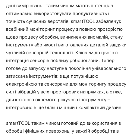
дані вимірювань і таким чином мають потенціал
оптимально використовувати продуктивність і
точність сучасних верстатів. smartTOOL забезпечує
всебічний моніторинг процесу з повною прозорістю
щодо процесу обробки, виникнення аномалій, стану
інструменту або якості виготовлених деталей завдяки
чутливій сенсорній технології. Ключем до цього є
інтеграція сенсорів поблизу робочої зони. Тепер
готове до запуску наступне покоління універсального
затискача інструментів: з ще потужнішою
електронікою та сенсорами для моніторингу процесу
сил і вібрацій у всіх просторових напрямках, а отже,
для кожного окремого ріжучого інструменту –
інтегровано в ще більш міцний і компактний дизайн.
smartTOOL таким чином готовий до використання в
обробці фінішних поверхонь, у важкій обробці та в