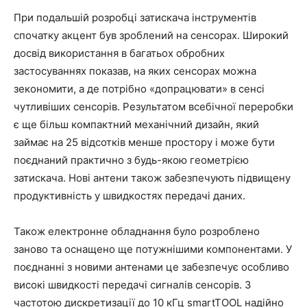
При подальшій розробці затискача інструментів
спочатку акцент був зроблений на сенсорах. Широкий
досвід використання в багатьох обробних
застосуваннях показав, на яких сенсорах можна
зекономити, а де потрібно «допрацювати» в сенсі
чутливіших сенсорів. Результатом всебічної переробки
є ще більш компактний механічний дизайн, який
займає на 25 відсотків менше простору і може бути
поєднаний практично з будь-якою геометрією
затискача. Нові антени також забезпечують підвищену
продуктивність у швидкостях передачі даних.
Також електронне обладнання було розроблено
заново та оснащено ще потужнішими компонентами. У
поєднанні з новими антенами це забезпечує особливо
високі швидкості передачі сигналів сенсорів. З
частотою дискретизації до 10 кГц smartTOOL надійно