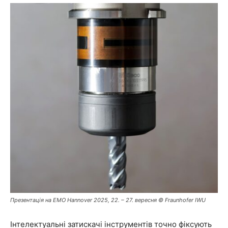
Презентація на EMO Hannover 2025, 22. – 27. вересня © Fraunhofer IWU
Інтелектуальні затискачі інструментів точно фіксують