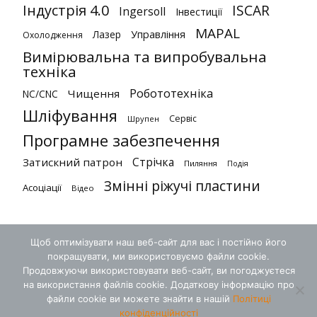
Індустрія 4.0
ISCAR
Ingersoll
Інвестиції
MAPAL
Лазер
Управління
Охолодження
Вимірювальна та випробувальна
техніка
Робототехніка
Чищення
NC/CNC
Шліфування
Сервіс
Шрупен
Програмне забезпечення
Стрічка
Затискний патрон
Пиляння
Подія
Змінні ріжучі пластини
Асоціації
Відео
Щоб оптимізувати наш веб-сайт для вас і постійно його
покращувати, ми використовуємо файли cookie.
Продовжуючи використовувати веб-сайт, ви погоджуєтеся
на використання файлів cookie. Додаткову інформацію про
файли cookie ви можете знайти в нашій
Політиці
конфіденційності
Умови
Конфіденційність
Контакт