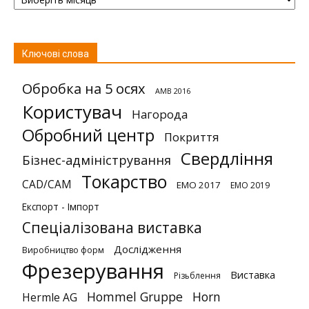
Ключові слова
Обробка на 5 осях
AMB 2016
Користувач
Нагорода
Обробний центр
Покриття
Свердління
Бізнес-адміністрування
Токарство
CAD/CAM
EMO 2017
EMO 2019
Експорт - Імпорт
Спеціалізована виставка
Дослідження
Виробництво форм
Фрезерування
Виставка
Різьблення
Hommel Gruppe
Horn
Hermle AG