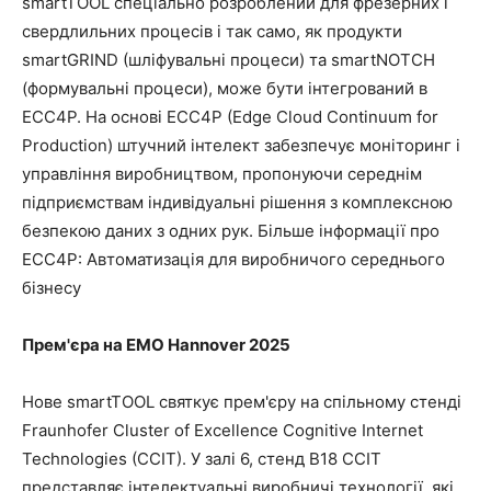
smartTOOL спеціально розроблений для фрезерних і
свердлильних процесів і так само, як продукти
smartGRIND (шліфувальні процеси) та smartNOTCH
(формувальні процеси), може бути інтегрований в
ECC4P. На основі ECC4P (Edge Cloud Continuum for
Production) штучний інтелект забезпечує моніторинг і
управління виробництвом, пропонуючи середнім
підприємствам індивідуальні рішення з комплексною
безпекою даних з одних рук. Більше інформації про
ECC4P: Автоматизація для виробничого середнього
бізнесу
Прем'єра на EMO Hannover 2025
Нове smartTOOL святкує прем'єру на спільному стенді
Fraunhofer Cluster of Excellence Cognitive Internet
Technologies (CCIT). У залі 6, стенд B18 CCIT
представляє інтелектуальні виробничі технології, які