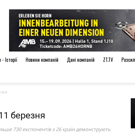
de
- Історії
Новини компаній
Дані компаній
ZT.TV
Розсил
езня
 11 березня
ільше 730 експонентів з 26 країн демонструють