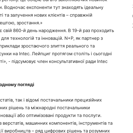
ти. Водночас експоненти тут знаходять ідеальну
і та залучення нових клієнтів – справжній
зрештою, зростання.»
є свій 860-й день народження. В 19-й раз проходить
 для технологій та інновацій. N+P, як партнер з
 приклади зростаючого злиття реального та
унки на Intec. Лейпциг протягом століть і сьогодні
сті», - підсумовує член консультативної ради Intec
 одному погляді
статів, так і відомі постачальники прецизійних
ійних рішень та міжнародні постачальники
новації або оптимізовані продукти та послуги.
 верстатів, машинних компонентів, інструментів та
ції виробництв – ряд цифрових рішень та розумних