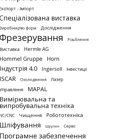
Експорт - Імпорт
Спеціалізована виставка
Дослідження
Виробництво форм
Фрезерування
Різьблення
Hermle AG
Виставка
Hommel Gruppe
Horn
Індустрія 4.0
Ingersoll
Інвестиції
ISCAR
Лазер
Охолодження
MAPAL
Управління
Вимірювальна та
випробувальна техніка
Робототехніка
Чищення
NC/CNC
Шліфування
Сервіс
Шрупен
Програмне забезпечення