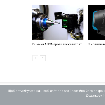
Рішення ANCA проти тиску витрат
З новими і
Щоб оптимізувати наш веб-сайт для вас і постійно його покра
Додаткову і