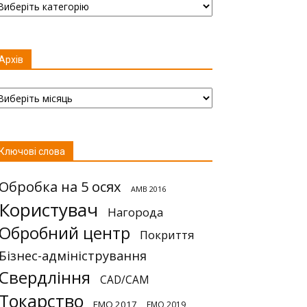
Архів
хів
Ключові слова
Обробка на 5 осях
AMB 2016
Користувач
Нагорода
Обробний центр
Покриття
Бізнес-адміністрування
Свердління
CAD/CAM
Токарство
EMO 2017
EMO 2019