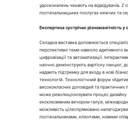
удосконалень чекають на відвідувачів. Z с
постачальницьких послугах нижчих та се
Експертиза зустрічає різноманітність у 
Складна виставка доповнюється спеціалі
перспективні теми навколо адитивного в
цифровізації та автоматизації. Інтеракти
наочно демонструють вартісну ланцюг, д
надають підтримку для входу в нові бізн
технологій. Технологічний форум «Адити
висококласних доповідей та практичних п
може революціонізувати процес дизайну 
ексклюзивним вечором галузі, міжнародн
можливість цілеспрямовано налагоджувати
постачальниками, клієнтами, новими спі