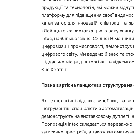
продукції та технологій, які можна відчу
платформу для підвищення своєї видимост
каталізатор для інновацій, співпраці та, 
«Лейпцигська виставка цього року святку
Intec, найбільше ‘вікно’ Східної Німеччини
цифровізації промисловості, демонструє
цифрового світу. Ми ведемо бізнес та стос
– ідеальне місце для торгівлі та відкрито
Єнс Хертвіг.
Повна вартісна ланцюгова структура на
Як технологічні лідери з виробництва вер
інструментів, спеціалісти з автоматизац
демонструють на виставковому дуплеті ін
Пропозиція Intec складається переважно з
затискних пристроїв, а також автоматиза