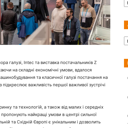
Ар
ра галузі, Intec та виставка постачальників Z
жаючи на складні економічні умови, вдалося
машинобудування та класичної галузі постачання на
з підкреслює важливість першої важливої зустрічі
ринку та технологій, а також від малих і середніх
Z пропонують найкращі умови в центрі сильної
ьній та Східній Європі є унікальним і дозволить