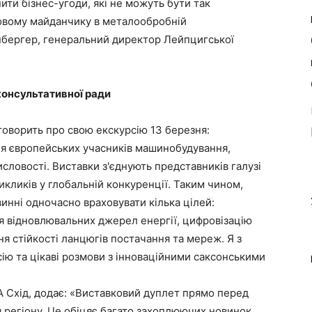
ти бізнес-угоди, які не можуть бути так
овому майданчику в металообробній
нбергер, генеральний директор Лейпцигської
 консультативної ради
говорить про свою екскурсію 13 березня:
ля європейських учасників машинобудування,
словості. Виставки з'єднують представників галузі
икликів у глобальній конкуренції. Таким чином,
инні одночасно враховувати кілька цілей:
я відновлювальних джерел енергії, цифровізацію
я стійкості ланцюгів постачання та мереж. Я з
ію та цікаві розмови з інноваційними саксонськими
 Схід, додає: «Виставковий дуплет прямо перед
регіону. Це обіцяє багато захоплюючих новинок