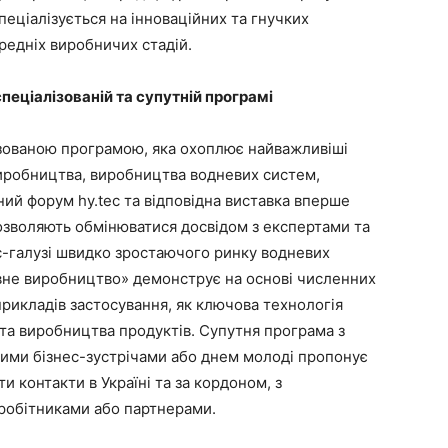
пеціалізується на інноваційних та гнучких
редніх виробничих стадій.
спеціалізованій та супутній програмі
зованою програмою, яка охоплює найважливіші
иробництва, виробництва водневих систем,
вний форум hy.tec та відповідна виставка вперше
озволяють обмінюватися досвідом з експертами та
ес-галузі швидко зростаючого ринку водневих
вне виробництво» демонструє на основі численних
рикладів застосування, як ключова технологія
та виробництва продуктів. Супутня програма з
ими бізнес-зустрічами або днем молоді пропонує
 контакти в Україні та за кордоном, з
вробітниками або партнерами.