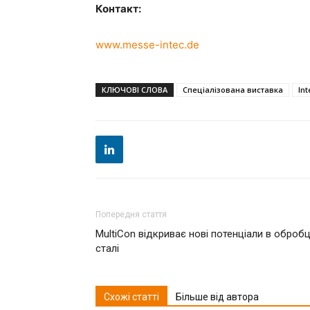
Контакт:
www.messe-intec.de
КЛЮЧОВІ СЛОВА
Спеціалізована виставка
Int
Попередня стаття
MultiCon відкриває нові потенціали в обробц
сталі
Схожі статті
Більше від автора