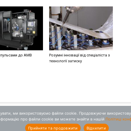
мпульсами до AMB
Розумні інновації від спеціаліста з
технології затиску
щувати, ми використовуємо файли cookie. Продовжуючи використовув
нформацію про файли cookie ви можете знайти в нашій
Політиці кон
Прийняти та продовжити
Відхилити