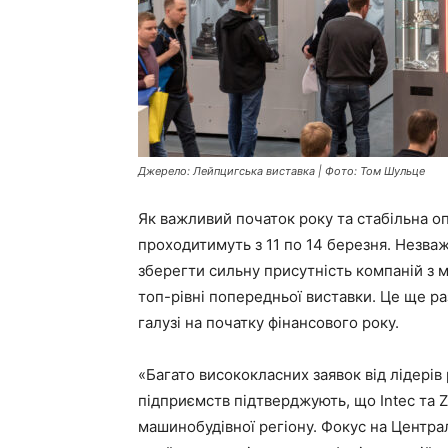
Джерело: Лейпцигська виставка | Фото: Том Шульце
Як важливий початок року та стабільна опо
проходитимуть з 11 по 14 березня. Незва
зберегти сильну присутність компаній з 
топ-рівні попередньої виставки. Це ще ра
галузі на початку фінансового року.
«Багато висококласних заявок від лідерів 
підприємств підтверджують, що Intec та 
машинобудівної регіону. Фокус на Централ