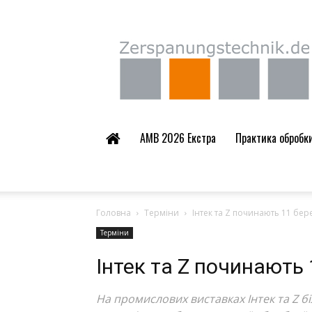
Zerspanungstechnik.
AMB 2026 Екстра
Практика обробки 
Головна
Терміни
Інтек та Z починають 11 бер
Терміни
Інтек та Z починають
На промислових виставках Інтек та Z б