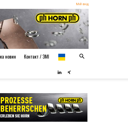
Мій вхід
ка новин
Контакт / ЗМІ