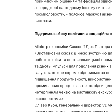
приймаючим рішенням та фахівцям здійсни
зосереджені на жодному іншому виставк
промисловості», - пояснює Маркус Гайзе
виставки.
Підтримка з боку політики, асоціацій та
Міністр економіки Саксонії Дірк Пантера 
«Виставковий союз є цінною зустріччю д
робототехніки та постачальницької проми
та дають імпульси для подолання різних в
галузь та кожне окреме підприємство пов
підвищення продуктивності, використанн
промислових процесів, а також підвищенн
нетерпінням чекаю на виставкову екскурс
експонентами.»
Олівер Кьон, генеральний директор VDMA
нашим порогом є щасливим випадком для 