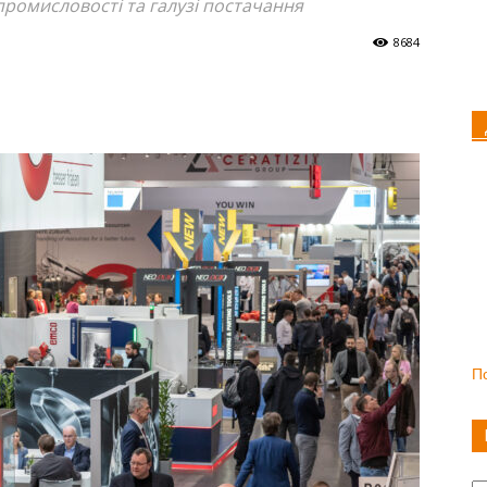
промисловості та галузі постачання
8684
П
Ка