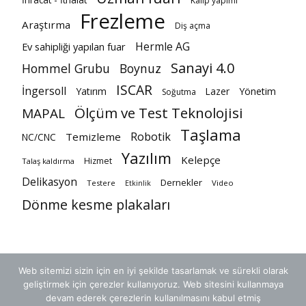
Kalıp yapımı
Frezleme
Araştırma
Diş açma
Hermle AG
Ev sahipliği yapılan fuar
Sanayi 4.0
Hommel Grubu
Boynuz
ISCAR
İngersoll
Yatırım
Lazer
Yönetim
Soğutma
Ölçüm ve Test Teknolojisi
MAPAL
Taşlama
Robotik
Temizleme
NC/CNC
Yazılım
Kelepçe
Hizmet
Talaş kaldırma
Delikasyon
Dernekler
Testere
Video
Etkinlik
Dönme kesme plakaları
Web sitemizi sizin için en iyi şekilde tasarlamak ve sürekli olarak
geliştirmek için çerezler kullanıyoruz. Web sitesini kullanmaya
devam ederek çerezlerin kullanılmasını kabul etmiş