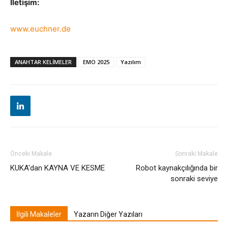
İletişim:
www.euchner.de
ANAHTAR KELIMELER
EMO 2025
Yazılım
Önceki Makale
Sonraki Makale
KUKA'dan KAYNA VE KESME
Robot kaynakçılığında bir
sonraki seviye
İlgili Makaleler
Yazarın Diğer Yazıları