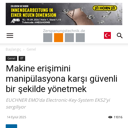
Başlangıç
Genel
Genel
BT
Makine erişimini
manipülasyona karşı güvenli
bir şekilde yönetmek
EUCHNER EMO'da Electronic-Key-System EKS2'yi
sergiliyor
14 Eylül 2025
11016