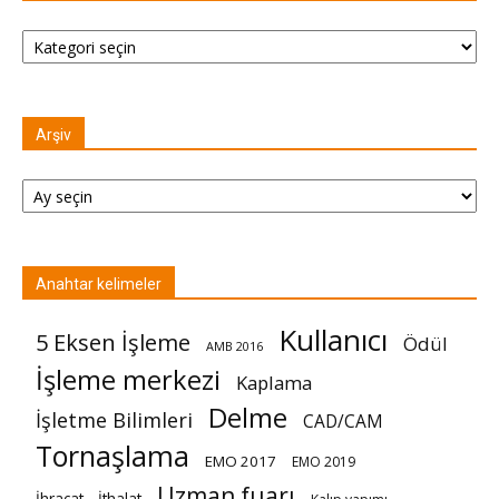
Kategoriler
Arşiv
Arşiv
Anahtar kelimeler
Kullanıcı
5 Eksen İşleme
Ödül
AMB 2016
İşleme merkezi
Kaplama
Delme
İşletme Bilimleri
CAD/CAM
Tornaşlama
EMO 2017
EMO 2019
Uzman fuarı
İhracat - İthalat