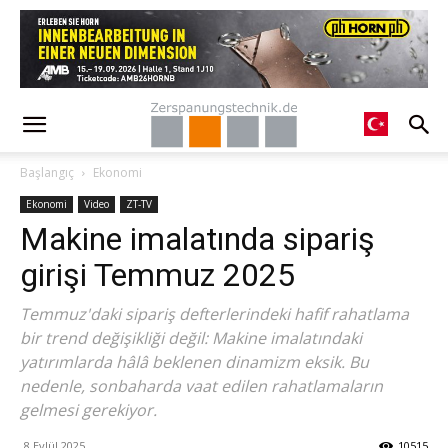
Başlangıç
Ekonomi
Ekonomi
Video
ZT-TV
Makine imalatında sipariş
girişi Temmuz 2025
Temmuz'daki sipariş defterlerindeki hafif rahatlama
bir trend değişikliği değil: Makine imalatındaki
yatırımlarda hâlâ beklenen dinamizm eksik. Bu
nedenle, sonbaharda vaat edilen rahatlamaların
gelmesi gerekiyor.
8 Eylül 2025
10515