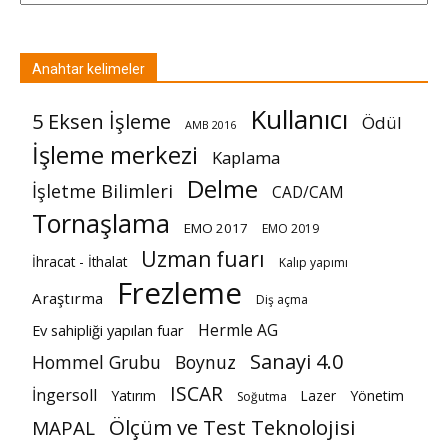
Anahtar kelimeler
Kullanıcı
5 Eksen İşleme
Ödül
AMB 2016
İşleme merkezi
Kaplama
Delme
İşletme Bilimleri
CAD/CAM
Tornaşlama
EMO 2017
EMO 2019
Uzman fuarı
İhracat - İthalat
Kalıp yapımı
Frezleme
Araştırma
Diş açma
Hermle AG
Ev sahipliği yapılan fuar
Sanayi 4.0
Hommel Grubu
Boynuz
ISCAR
İngersoll
Yatırım
Lazer
Yönetim
Soğutma
Ölçüm ve Test Teknolojisi
MAPAL