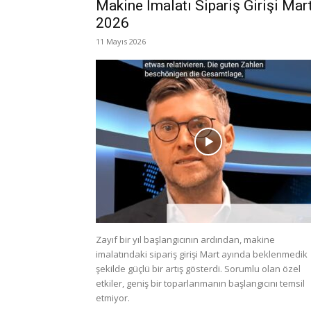
Makine İmalatı Sipariş Girişi Mar
2026
11 Mayıs 2026
Zayıf bir yıl başlangıcının ardından, makine
imalatındaki sipariş girişi Mart ayında beklenmedik
şekilde güçlü bir artış gösterdi. Sorumlu olan özel
etkiler, geniş bir toparlanmanın başlangıcını temsil
etmiyor.