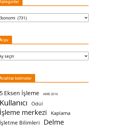
Kategoriler
tegoriler
Arşiv
şiv
Anahtar kelimeler
5 Eksen İşleme
AMB 2016
Kullanıcı
Ödül
İşleme merkezi
Kaplama
Delme
İşletme Bilimleri