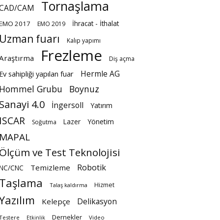
Tornaşlama
CAD/CAM
İhracat - İthalat
EMO 2017
EMO 2019
Uzman fuarı
Kalıp yapımı
Frezleme
Araştırma
Diş açma
Hermle AG
Ev sahipliği yapılan fuar
Hommel Grubu
Boynuz
Sanayi 4.0
İngersoll
Yatırım
ISCAR
Lazer
Yönetim
Soğutma
MAPAL
Ölçüm ve Test Teknolojisi
Robotik
Temizleme
NC/CNC
Taşlama
Hizmet
Talaş kaldırma
Yazılım
Delikasyon
Kelepçe
Dernekler
Testere
Video
Etkinlik