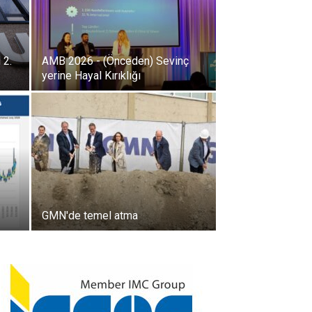
 2.
AMB 2026 - (Önceden) Sevinç
yerine Hayal Kırıklığı
GMN'de temel atma