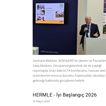
Gerhard Melcher, BOEHLERIT'te İşleme ve Pazarla
Satış Müdürü, Zerspanungstechnik.de ile yaptığı
röportajda Graz'daki ECTA konferansı, hassas alet
üreticilerinin mevcut durumu, hammadde sıkıntıları
geleceği hakkında görüşlerini belirtti.
HERMLE - İyi Başlangıç 2026
19 Mayıs 2026