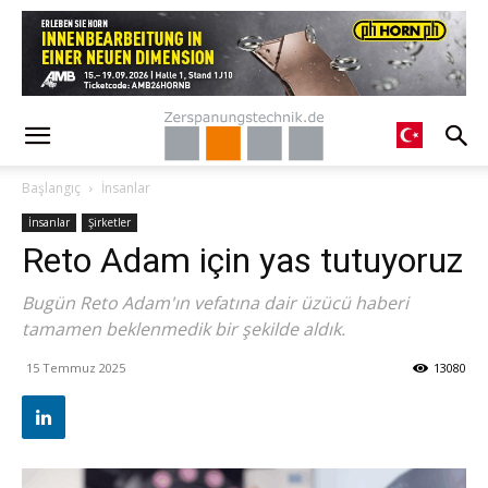
Başlangıç
İnsanlar
İnsanlar
Şirketler
Reto Adam için yas tutuyoruz
Bugün Reto Adam'ın vefatına dair üzücü haberi
tamamen beklenmedik bir şekilde aldık.
15 Temmuz 2025
13080