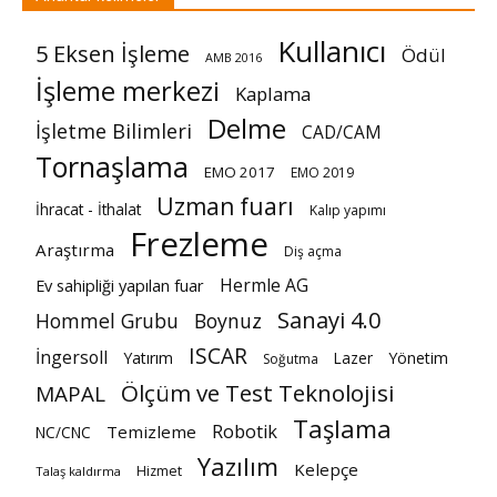
Kullanıcı
5 Eksen İşleme
Ödül
AMB 2016
İşleme merkezi
Kaplama
Delme
İşletme Bilimleri
CAD/CAM
Tornaşlama
EMO 2017
EMO 2019
Uzman fuarı
İhracat - İthalat
Kalıp yapımı
Frezleme
Araştırma
Diş açma
Hermle AG
Ev sahipliği yapılan fuar
Sanayi 4.0
Hommel Grubu
Boynuz
ISCAR
İngersoll
Yatırım
Lazer
Yönetim
Soğutma
Ölçüm ve Test Teknolojisi
MAPAL
Taşlama
Robotik
Temizleme
NC/CNC
Yazılım
Kelepçe
Hizmet
Talaş kaldırma