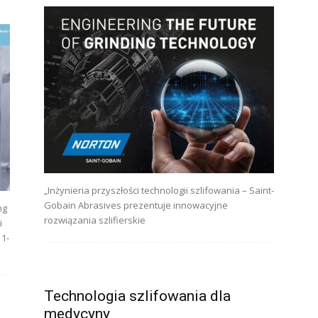
„Inżynieria przyszłości technologii szlifowania – Saint-
Gobain Abrasives prezentuje innowacyjne
ng
rozwiązania szlifierskie
i
11-
Technologia szlifowania dla
medycyny