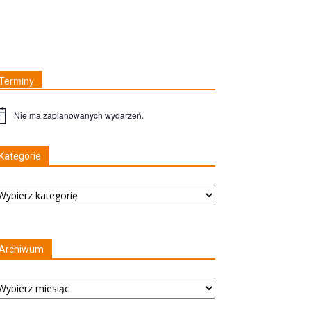
Terminy
Nie ma zaplanowanych wydarzeń.
waga
Kategorie
tegorie
Archiwum
rchiwum