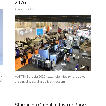
2026
9 kwietnia 2026
ne.
MAKTEK Eurasia 2026 kształtuje międzynarodowy
ach
przemysł wizją „Turcja jest kluczem”.
m
Starrag na Global Industrie Paryż