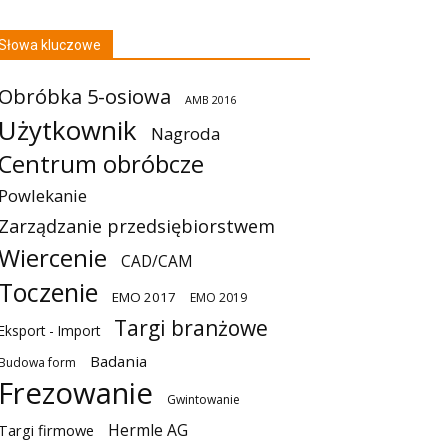
Słowa kluczowe
Obróbka 5-osiowa
AMB 2016
Użytkownik
Nagroda
Centrum obróbcze
Powlekanie
Zarządzanie przedsiębiorstwem
Wiercenie
CAD/CAM
Toczenie
EMO 2017
EMO 2019
Targi branżowe
Eksport - Import
Badania
Budowa form
Frezowanie
Gwintowanie
Hermle AG
Targi firmowe