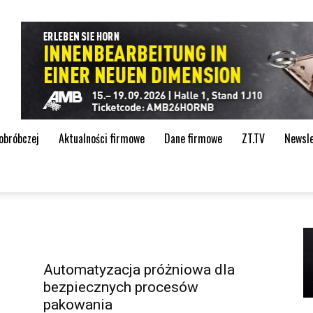
de
 obróbczej
Aktualności firmowe
Dane firmowe
ZT.TV
Newsle
Automatyzacja próżniowa dla
bezpiecznych procesów
pakowania