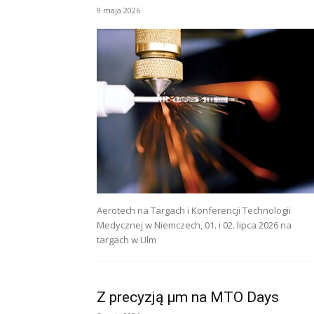
9 maja 2026
Aerotech na Targach i Konferencji Technologii
Medycznej w Niemczech, 01. i 02. lipca 2026 na
targach w Ulm
Z precyzją µm na MTO Days