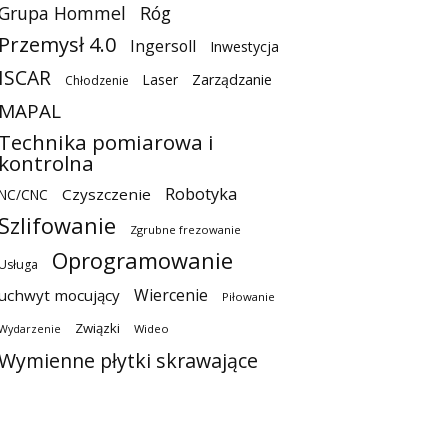
Grupa Hommel
Róg
Przemysł 4.0
Ingersoll
Inwestycja
ISCAR
Laser
Zarządzanie
Chłodzenie
MAPAL
Technika pomiarowa i
kontrolna
Robotyka
Czyszczenie
NC/CNC
Szlifowanie
Zgrubne frezowanie
Oprogramowanie
Usługa
Wiercenie
uchwyt mocujący
Piłowanie
Związki
Wideo
Wydarzenie
Wymienne płytki skrawające