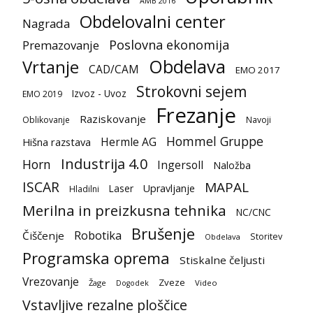
AMB 2016
Obdelovalni center
Nagrada
Poslovna ekonomija
Premazovanje
Obdelava
Vrtanje
CAD/CAM
EMO 2017
Strokovni sejem
Izvoz - Uvoz
EMO 2019
Frezanje
Raziskovanje
Oblikovanje
Navoji
Hommel Gruppe
Hermle AG
Hišna razstava
Industrija 4.0
Horn
Ingersoll
Naložba
ISCAR
MAPAL
Laser
Upravljanje
Hladilni
Merilna in preizkusna tehnika
NC/CNC
Brušenje
Robotika
Čiščenje
Storitev
Obdelava
Programska oprema
Stiskalne čeljusti
Vrezovanje
Zveze
Žage
Video
Dogodek
Vstavljive rezalne ploščice