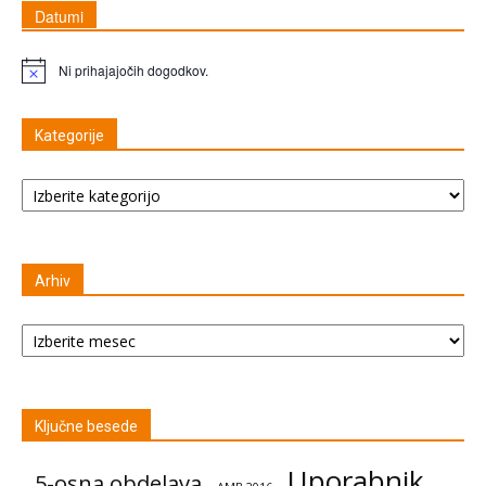
Datumi
Ni prihajajočih dogodkov.
Opomba
Kategorije
Kategorije
Arhiv
Arhiv
Ključne besede
Uporabnik
5-osna obdelava