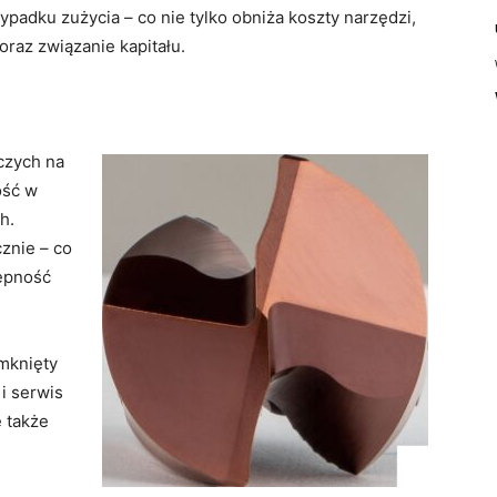
ypadku zużycia – co nie tylko obniża koszty narzędzi,
raz związanie kapitału.
czych na
ość w
h.
znie – co
tępność
amknięty
 i serwis
e także