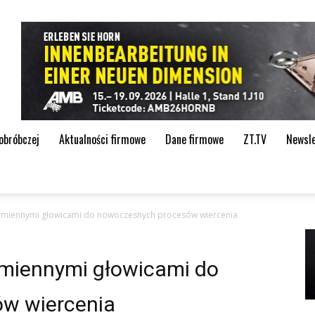
de
 obróbczej
Aktualności firmowe
Dane firmowe
ZT.TV
Newsle
wymiennymi głowicami do nowoczesnych procesów wiercenia
ymiennymi głowicami do
w wiercenia