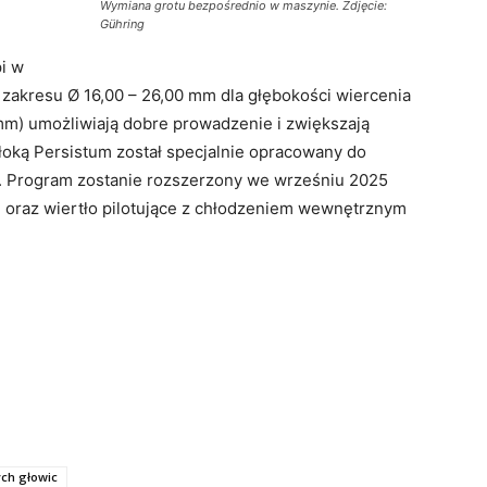
Wymiana grotu bezpośrednio w maszynie. Zdjęcie:
Gühring
i w
akresu Ø 16,00 – 26,00 mm dla głębokości wiercenia
 mm) umożliwiają dobre prowadzenie i zwiększają
włoką Persistum został specjalnie opracowany do
mm. Program zostanie rozszerzony we wrześniu 2025
D oraz wiertło pilotujące z chłodzeniem wewnętrznym
ch głowic