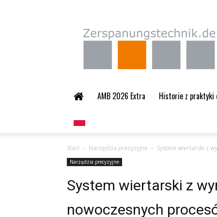
Zerspanungstechnik.
AMB 2026 Extra
Historie z praktyki
Start
Narzędzia precyzyjne
System wiertarski z 
Narzędzia precyzyjne
System wiertarski z w
nowoczesnych procesó