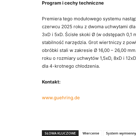
Program i cechy techniczne
Premiera tego modułowego systemu nastąp
czerwcu 2025 roku z dwoma uchwytami dla z
3xD i 5xD. Ścisłe skoki Ø (w odstępach 0,1
stabilność narzędzia. Grot wiertniczy z po
obróbki stali w zakresie Ø 16,00 – 26,00 
roku o rozmiary uchwytów 1,5xD, 8xD i 12x
dla 4-krotnego chłodzenia.
Kontakt:
www.guehring.de
SŁOWA KLUCZOWE
Wiercenie
System wymienny