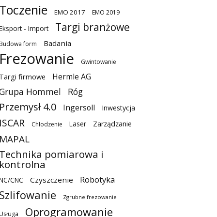
Toczenie
EMO 2017
EMO 2019
Targi branżowe
Eksport - Import
Badania
Budowa form
Frezowanie
Gwintowanie
Hermle AG
Targi firmowe
Grupa Hommel
Róg
Przemysł 4.0
Ingersoll
Inwestycja
ISCAR
Laser
Zarządzanie
Chłodzenie
MAPAL
Technika pomiarowa i
kontrolna
Robotyka
Czyszczenie
NC/CNC
Szlifowanie
Zgrubne frezowanie
Oprogramowanie
Usługa