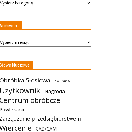
Archiwum
rchiwum
Słowa kluczowe
Obróbka 5-osiowa
AMB 2016
Użytkownik
Nagroda
Centrum obróbcze
Powlekanie
Zarządzanie przedsiębiorstwem
Wiercenie
CAD/CAM