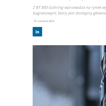
Z BT 800 Gühring wprowadza na rynek w
bagnetowym, który jest dostępny główni
10 czerwca 2025