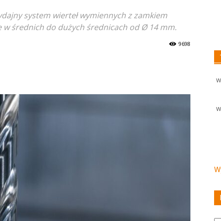
ydajny system wierteł wymiennych z zamkiem
e w średnich do dużych średnicach od Ø 14 mm.
9698
W
W
Wy
Ka