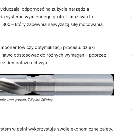
wykluczają: odporność na zużycie narzędzia
ią systemu wymiennego grotu. Umożliwia to
T 800 – który zapewnia najwyższą siłę mocowania,
komponentów czy optymalizacji procesu: dzięki
 łatwo dostosować do różnych wymagań – poprzez
bez demontażu uchwytu.
ymiennym grotem. Zdjęcie: Gühring
stem w pełni wykorzystuje swoje ekonomiczne zalety.