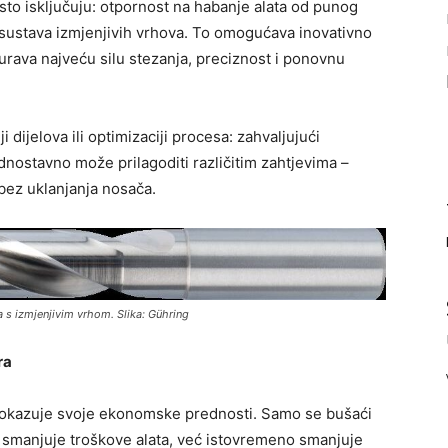
sto isključuju: otpornost na habanje alata od punog
sustava izmjenjivih vrhova. To omogućava inovativno
urava najveću silu stezanja, preciznost i ponovnu
ji dijelova ili optimizaciji procesa: zahvaljujući
dnostavno može prilagoditi različitim zahtjevima –
bez uklanjanja nosača.
a s izmjenjivim vrhom. Slika: Gühring
ra
pokazuje svoje ekonomske prednosti. Samo se bušaći
 smanjuje troškove alata, već istovremeno smanjuje