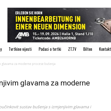
de
ry
Tvrtkine vijesti
Podaci o tvrtki
ZT.TV
Bilten
Kontakt
vim glavama za moderne procese bušenja
enjivim glavama za moderne
oučinkovit sustav bušenja s izmjenjivim glavama i