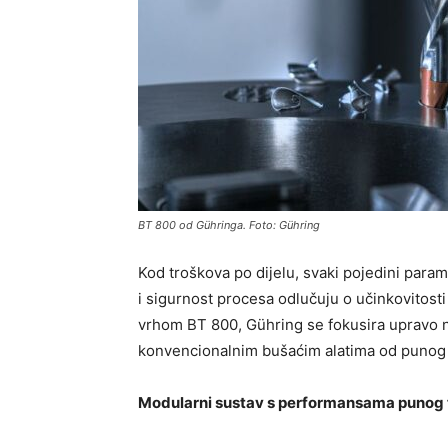
BT 800 od Gühringa. Foto: Gühring
Kod troškova po dijelu, svaki pojedini param
i sigurnost procesa odlučuju o učinkovitost
vrhom BT 800, Gühring se fokusira upravo n
konvencionalnim bušaćim alatima od punog 
Modularni sustav s performansama punog 