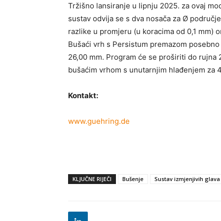
Tržišno lansiranje u lipnju 2025. za ovaj mo
sustav odvija se s dva nosača za Ø područj
razlike u promjeru (u koracima od 0,1 mm) o
Bušaći vrh s Persistum premazom posebno je
26,00 mm. Program će se proširiti do rujna 2
bušaćim vrhom s unutarnjim hlađenjem za 4
Kontakt:
www.guehring.de
KLJUČNE RIJEČI
Bušenje
Sustav izmjenjivih glava