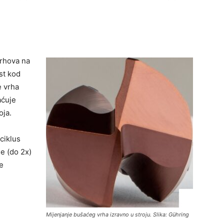
vrhova na
st kod
e vrha
aćuje
oja.
ciklus
e (do 2x)
e
Mijenjanje bušaćeg vrha izravno u stroju. Slika: Gühring