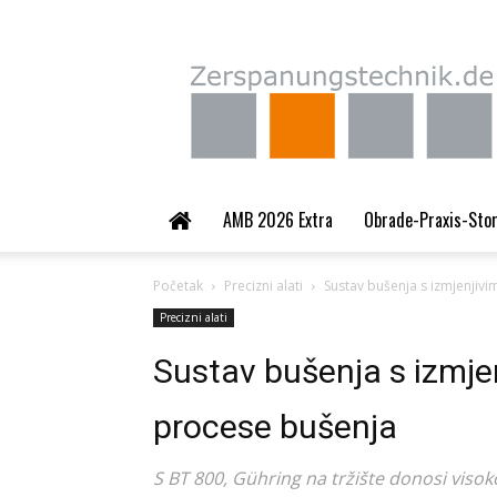
Zerspanungstechnik.
AMB 2026 Extra
Obrade-Praxis-Sto
Početak
Precizni alati
Sustav bušenja s izmjenji
Precizni alati
Sustav bušenja s izmj
procese bušenja
S BT 800, Gühring na tržište donosi visok