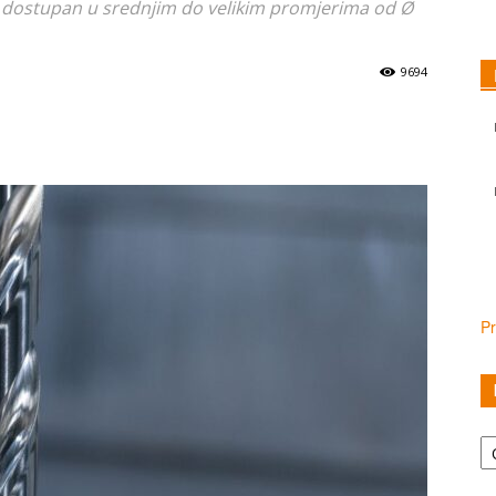
 dostupan u srednjim do velikim promjerima od Ø
9694
Pr
Ka