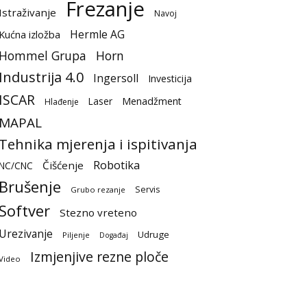
Frezanje
Istraživanje
Navoj
Hermle AG
Kućna izložba
Hommel Grupa
Horn
Industrija 4.0
Ingersoll
Investicija
ISCAR
Laser
Menadžment
Hlađenje
MAPAL
Tehnika mjerenja i ispitivanja
Robotika
Čišćenje
NC/CNC
Brušenje
Servis
Grubo rezanje
Softver
Stezno vreteno
Urezivanje
Udruge
Piljenje
Događaj
Izmjenjive rezne ploče
Video