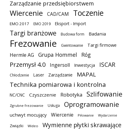
Zarządzanie przedsiębiorstwem
Toczenie
Wiercenie
CAD/CAM
Eksport - Import
EMO 2017
EMO 2019
Targi branżowe
Badania
Budowa form
Frezowanie
Targi firmowe
Gwintowanie
Grupa Hommel
Róg
Hermle AG
Przemysł 4.0
ISCAR
Ingersoll
Inwestycja
MAPAL
Laser
Zarządzanie
Chłodzenie
Technika pomiarowa i kontrolna
Szlifowanie
Robotyka
Czyszczenie
NC/CNC
Oprogramowanie
Usługa
Zgrubne frezowanie
Wiercenie
uchwyt mocujący
Piłowanie
Wydarzenie
Wymienne płytki skrawające
Związki
Wideo