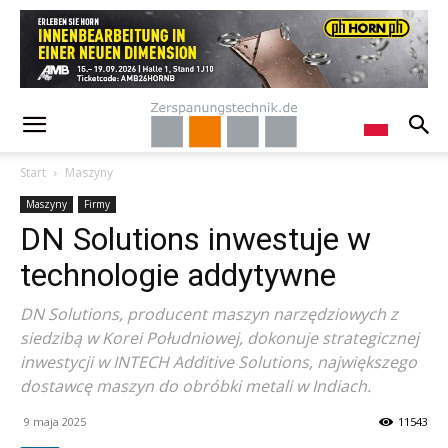
Start
Maszyny
Maszyny
Firmy
DN Solutions inwestuje w
technologie addytywne
DN Solutions, producent maszyn narzędziowych z
siedzibą w Korei Południowej, dokonuje strategicznej
inwestycji w INTECH Additive Solutions, największego
dostawcę maszyn do obróbki metali w Indiach.
9 maja 2025
11543