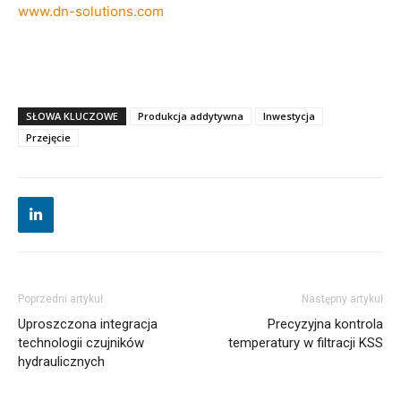
www.dn-solutions.com
SŁOWA KLUCZOWE
Produkcja addytywna
Inwestycja
Przejęcie
Poprzedni artykuł
Następny artykuł
Uproszczona integracja
Precyzyjna kontrola
technologii czujników
temperatury w filtracji KSS
hydraulicznych