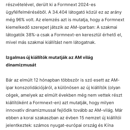
részvételével, derült ki a Formnext 2024-es
ügyfélfelméréséből. A 34.404 látogató közül ez az arány
még 96% volt. Az elemzés azt is mutatja, hogy a Formnext
kiemelkedő szerepet játszik az AM-iparban: A szakmai
látogatók 38%-a csak a Formnext-en keresztül érhető el,
mivel más szakmai kiállítást nem látogatnak.
Izgalmas új kiállítók mutatják az AM világ
dinamizmusát
Bár az elmúlt 12 hónapban többször is szó esett az AM-
ipar konszolidációjáról, a különösen az új kiállítók (olyan
cégek, amelyek az elmúlt években még nem vettek részt
kiállítóként a Formnext-en) azt mutatják, hogy milyen
innovatív dinamizmussal fejlődik tovább az AM-világ. Már
ebben a korai szakaszban az évben 15 nemzet új kiállítói
jelentkeztek: számos nyugat-európai ország és Kína