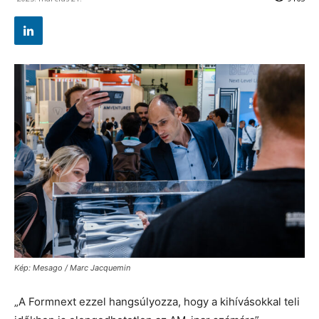
Kép: Mesago / Marc Jacquemin
„A Formnext ezzel hangsúlyozza, hogy a kihívásokkal teli