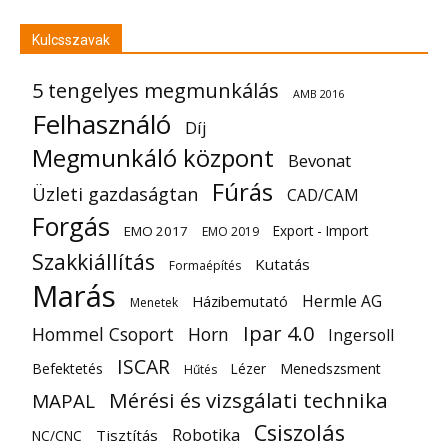
Kulcsszavak
5 tengelyes megmunkálás
AMB 2016
Felhasználó
Díj
Megmunkáló központ
Bevonat
Fúrás
Üzleti gazdaságtan
CAD/CAM
Forgás
Export - Import
EMO 2017
EMO 2019
Szakkiállítás
Kutatás
Formaépítés
Marás
Hermle AG
Házibemutató
Menetek
Ipar 4.0
Hommel Csoport
Horn
Ingersoll
ISCAR
Befektetés
Lézer
Menedszsment
Hűtés
Mérési és vizsgálati technika
MAPAL
Csiszolás
Robotika
Tisztítás
NC/CNC