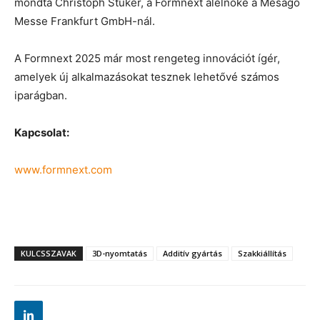
mondta Christoph Stüker, a Formnext alelnöke a Mesago
Messe Frankfurt GmbH-nál.
A Formnext 2025 már most rengeteg innovációt ígér,
amelyek új alkalmazásokat tesznek lehetővé számos
iparágban.
Kapcsolat:
www.formnext.com
KULCSSZAVAK
3D-nyomtatás
Additív gyártás
Szakkiállítás