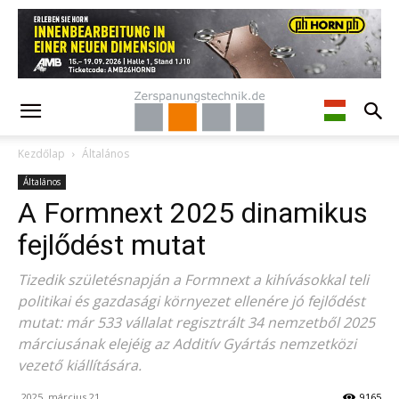
Kezdőlap
Általános
Általános
A Formnext 2025 dinamikus
fejlődést mutat
Tizedik születésnapján a Formnext a kihívásokkal teli
politikai és gazdasági környezet ellenére jó fejlődést
mutat: már 533 vállalat regisztrált 34 nemzetből 2025
márciusának elejéig az Additív Gyártás nemzetközi
vezető kiállítására.
2025. március 21.
9165