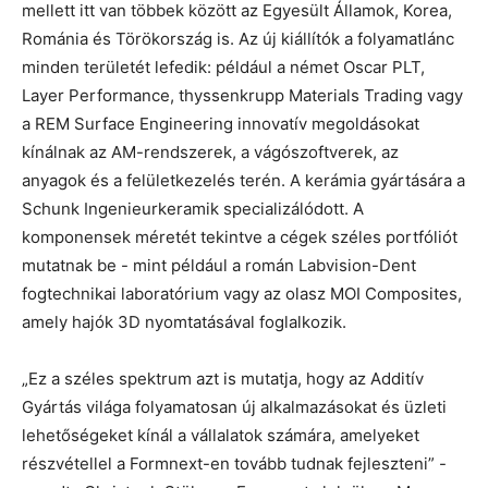
mellett itt van többek között az Egyesült Államok, Korea,
Románia és Törökország is. Az új kiállítók a folyamatlánc
minden területét lefedik: például a német Oscar PLT,
Layer Performance, thyssenkrupp Materials Trading vagy
a REM Surface Engineering innovatív megoldásokat
kínálnak az AM-rendszerek, a vágószoftverek, az
anyagok és a felületkezelés terén. A kerámia gyártására a
Schunk Ingenieurkeramik specializálódott. A
komponensek méretét tekintve a cégek széles portfóliót
mutatnak be - mint például a román Labvision-Dent
fogtechnikai laboratórium vagy az olasz MOI Composites,
amely hajók 3D nyomtatásával foglalkozik.
„Ez a széles spektrum azt is mutatja, hogy az Additív
Gyártás világa folyamatosan új alkalmazásokat és üzleti
lehetőségeket kínál a vállalatok számára, amelyeket
részvétellel a Formnext-en tovább tudnak fejleszteni” -