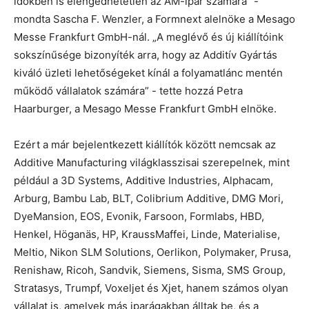
időkben is elengedhetetlen az AM-ipar számára” -
mondta Sascha F. Wenzler, a Formnext alelnöke a Mesago
Messe Frankfurt GmbH-nál. „A meglévő és új kiállítóink
sokszínűsége bizonyíték arra, hogy az Additív Gyártás
kiváló üzleti lehetőségeket kínál a folyamatlánc mentén
működő vállalatok számára” - tette hozzá Petra
Haarburger, a Mesago Messe Frankfurt GmbH elnöke.
Ezért a már bejelentkezett kiállítók között nemcsak az
Additive Manufacturing világklasszisai szerepelnek, mint
például a 3D Systems, Additive Industries, Alphacam,
Arburg, Bambu Lab, BLT, Colibrium Additive, DMG Mori,
DyeMansion, EOS, Evonik, Farsoon, Formlabs, HBD,
Henkel, Höganäs, HP, KraussMaffei, Linde, Materialise,
Meltio, Nikon SLM Solutions, Oerlikon, Polymaker, Prusa,
Renishaw, Ricoh, Sandvik, Siemens, Sisma, SMS Group,
Stratasys, Trumpf, Voxeljet és Xjet, hanem számos olyan
vállalat is, amelyek más iparágakban álltak be, és a