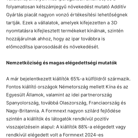
folyamatosan kétszámjegyű növekedést mutató Additív
Gyártás piacát nagyon vonzó értékesítési lehetőségnek
tartják. Ezek a vállalatok, amelyek kifejezetten a 3D
nyomtatásra kifejlesztett termékeket kínálnak, szintén
hozzájárulnak ahhoz, hogy az ipar továbbra is
előmozdítsa iparosodását és növekedését.
Nemzetköziség és magas elégedettségi mutatók
A már bejelentkezett kiállítók 65%-a külföldről származik.
Fontos kiállító országok Németország mellett Kína és az
Egyesült Államok, valamint az idei partnerország
Spanyolország, továbbá Olaszország, Franciaország és
Nagy-Britannia. A Formnext nagyon szilárd fejlődése
szintén a kiállítók és látogatók rendkívül pozitív
visszajelzésein alapul: A kiállítók 88%-a elégedett vagy
rendkívül elégedett volt a Formnext 2024-es