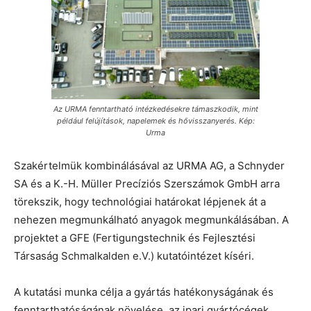
Az URMA fenntartható intézkedésekre támaszkodik, mint
például felújítások, napelemek és hővisszanyerés. Kép:
Urma
Szakértelmük kombinálásával az URMA AG, a Schnyder
SA és a K.-H. Müller Precíziós Szerszámok GmbH arra
törekszik, hogy technológiai határokat lépjenek át a
nehezen megmunkálható anyagok megmunkálásában. A
projektet a GFE (Fertigungstechnik és Fejlesztési
Társaság Schmalkalden e.V.) kutatóintézet kíséri.
A kutatási munka célja a gyártás hatékonyságának és
fenntarthatóságának növelése, az ipari gyártócégek