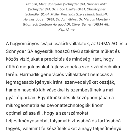
GmbH), Marc Schnyder (Schnyder SA), Gunnar Lahtz
(Schnyder SA), Dr. Tibor Cselle (GFE), Christopher
Schindler (K.-H. Müller Precíziós Szerszámok GmbH),
Hannes Joost (GFE), Dr. Juri Wehrs, Dr. Marcus Morstein
(Hightech Zentrum Aargau AG), Oliver Berner (URMA AG).
Kép: Urma
A hagyományos svájci családi vállalatok, az URMA AG és a
Schnyder SA egyesítik hosszú távú szakértelmüket és
közös víziójukat a precizitás és minőség iránt, hogy
úttörő megoldásokat fejlesszenek a szerszámtechnika
terén. Harmadik generációs vállalatként nemcsak a
legmagasabb igények iránti szenvedélyüket osztják,
hanem hasonló kihívásokkal is szembesülnek a mai
gyártóiparban. Együttműködésük középpontjában a
mikrogeometria és bevonattechnológiák finom
optimalizálása áll, hogy a szerszámokat
teljesítményesebbé, folyamatbiztosabbá és tartósabbá
tegyék, valamint felkészítsék őket a nagy teljesítményű