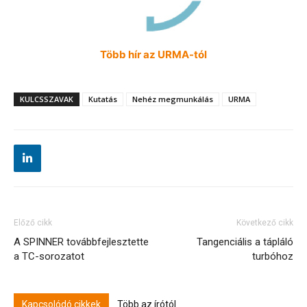
Több hír az URMA-tól
KULCSSZAVAK
Kutatás
Nehéz megmunkálás
URMA
Előző cikk
Következő cikk
A SPINNER továbbfejlesztette
Tangenciális a tápláló
a TC-sorozatot
turbóhoz
Kapcsolódó cikkek
Több az írótól