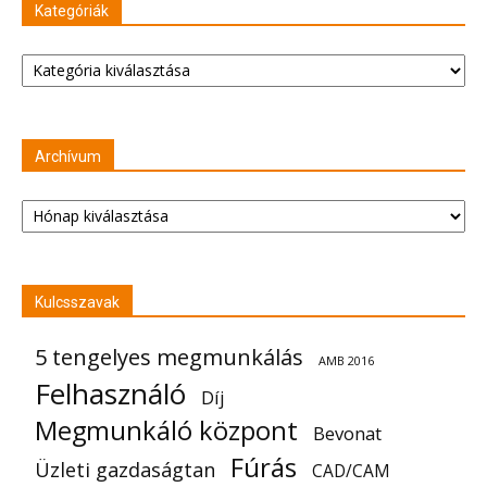
Kategóriák
Kategóriák
Archívum
Archívum
Kulcsszavak
5 tengelyes megmunkálás
AMB 2016
Felhasználó
Díj
Megmunkáló központ
Bevonat
Fúrás
Üzleti gazdaságtan
CAD/CAM