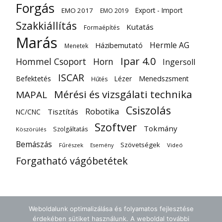
Forgás
Export - Import
EMO 2017
EMO 2019
Szakkiállítás
Kutatás
Formaépítés
Marás
Hermle AG
Házibemutató
Menetek
Ipar 4.0
Hommel Csoport
Horn
Ingersoll
ISCAR
Befektetés
Lézer
Menedszsment
Hűtés
Mérési és vizsgálati technika
MAPAL
Csiszolás
Robotika
Tisztítás
NC/CNC
Szoftver
Tokmány
Szolgáltatás
Köszörülés
Bemászás
Szövetségek
Fűrészek
Videó
Esemény
Forgatható vágóbetétek
Weboldalunk optimalizálása és folyamatos fejlesztése
érdekében sütiket használunk. A weboldal további