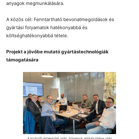
anyagok megmunkálására.
A közös cél: Fenntartható bevonatmegoldások és
gyártási folyamatok hatékonyabbá és
költséghatékonyabbá tétele.
Projekt a jövőbe mutató gyártástechnológiák
támogatására
A kickoff-értekezlet után, hónapok előkészítése után