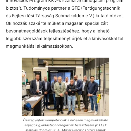
Innovációs Program KKV-k számára) támogatási program
biztosít. Tudományos partner a GFE (Fertigungstechnik
és Fejlesztési Társaság Schmalkalden e.V.) kutatóintézet.
Ők hozzák szakértelmüket a magasan specializált
bevonatmegoldások fejlesztéséhez, hogy a lehető
legjobb szerszám teljesítményt érjék el a kihívásokkal teli
megmunkálási alkalmazásokban.
Összegyűjtött kompetenciák a nehezen megmunkálható
anyagok gyártástechnológiáinak fejlesztésére (b.l.t.j.):
Mathias Schmidt (K.-H. Müller Precíziós Szerszámok