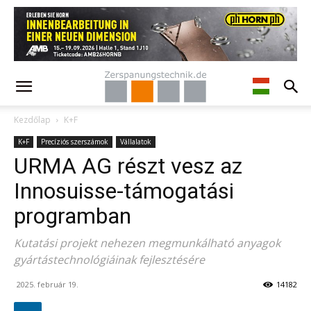
Kezdőlap
K+F
K+F
Precíziós szerszámok
Vállalatok
URMA AG részt vesz az
Innosuisse-támogatási
programban
Kutatási projekt nehezen megmunkálható anyagok
gyártástechnológiáinak fejlesztésére
2025. február 19.
14182