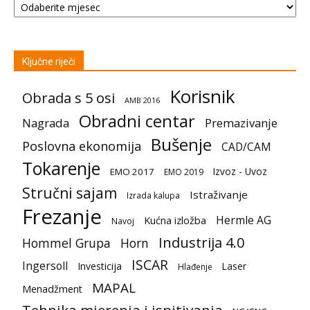
Ključne riječi
Korisnik
Obrada s 5 osi
AMB 2016
Obradni centar
Nagrada
Premazivanje
Bušenje
Poslovna ekonomija
CAD/CAM
Tokarenje
Izvoz - Uvoz
EMO 2017
EMO 2019
Stručni sajam
Istraživanje
Izrada kalupa
Frezanje
Hermle AG
Kućna izložba
Navoj
Industrija 4.0
Hommel Grupa
Horn
ISCAR
Ingersoll
Investicija
Laser
Hlađenje
MAPAL
Menadžment