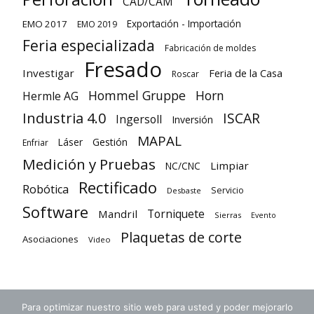
CAD/CAM
Exportación - Importación
EMO 2017
EMO 2019
Feria especializada
Fabricación de moldes
Fresado
Investigar
Feria de la Casa
Roscar
Hommel Gruppe
Horn
Hermle AG
Industria 4.0
ISCAR
Ingersoll
Inversión
MAPAL
Láser
Gestión
Enfriar
Medición y Pruebas
Limpiar
NC/CNC
Rectificado
Robótica
Servicio
Desbaste
Software
Torniquete
Mandril
Sierras
Evento
Plaquetas de corte
Asociaciones
Video
Para optimizar nuestro sitio web para usted y poder mejorarlo