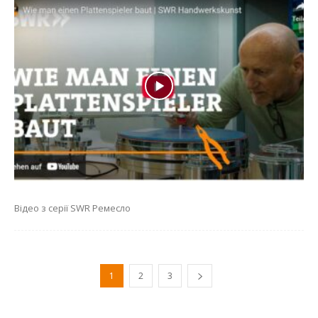
Відео з серії SWR Ремесло
1
2
3