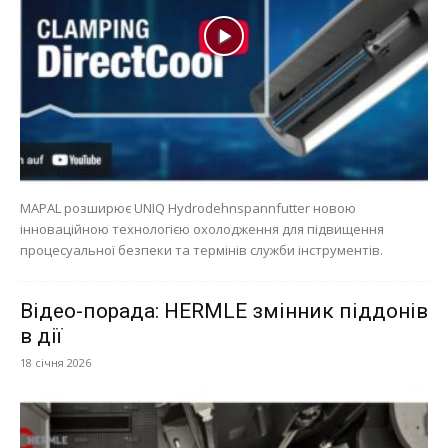
MAPAL розширює UNIQ Hydrodehnspannfutter новою
інноваційною технологією охолодження для підвищення
процесуальної безпеки та термінів служби інструментів.
Відео-порада: HERMLE змінник піддонів
в дії
18 січня 2026