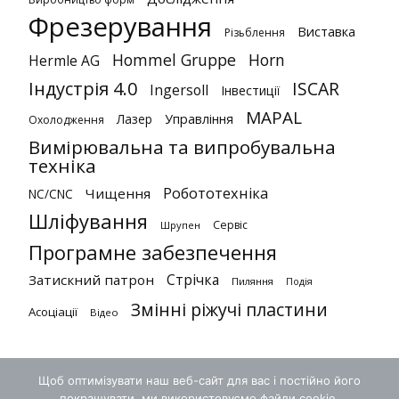
Фрезерування
Виставка
Різьблення
Hommel Gruppe
Horn
Hermle AG
Індустрія 4.0
ISCAR
Ingersoll
Інвестиції
MAPAL
Лазер
Управління
Охолодження
Вимірювальна та випробувальна
техніка
Робототехніка
Чищення
NC/CNC
Шліфування
Сервіс
Шрупен
Програмне забезпечення
Стрічка
Затискний патрон
Пиляння
Подія
Змінні ріжучі пластини
Асоціації
Відео
Щоб оптимізувати наш веб-сайт для вас і постійно його
покращувати, ми використовуємо файли cookie.