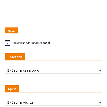
Дати
Немає запланованих подій.
Примітка
Категорії
Категорії
Архів
Архів