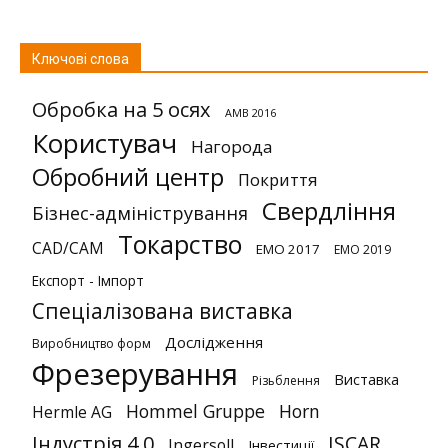
Ключові слова
Обробка на 5 осях
AMB 2016
Користувач
Нагорода
Обробний центр
Покриття
Свердління
Бізнес-адміністрування
Токарство
CAD/CAM
EMO 2017
EMO 2019
Експорт - Імпорт
Спеціалізована виставка
Дослідження
Виробництво форм
Фрезерування
Виставка
Різьблення
Hommel Gruppe
Horn
Hermle AG
Індустрія 4.0
ISCAR
Ingersoll
Інвестиції