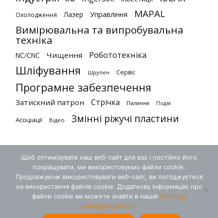
MAPAL
Лазер
Управління
Охолодження
Вимірювальна та випробувальна
техніка
Робототехніка
Чищення
NC/CNC
Шліфування
Сервіс
Шрупен
Програмне забезпечення
Стрічка
Затискний патрон
Пиляння
Подія
Змінні ріжучі пластини
Асоціації
Відео
Щоб оптимізувати наш веб-сайт для вас і постійно його
покращувати, ми використовуємо файли cookie.
Продовжуючи використовувати веб-сайт, ви погоджуєтеся
на використання файлів cookie. Додаткову інформацію про
файли cookie ви можете знайти в нашій
Політиці
конфіденційності
Умови
Конфіденційність
Контакт