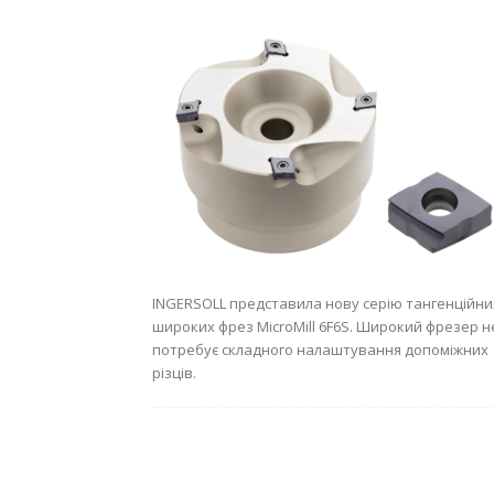
INGERSOLL представила нову серію тангенційни
широких фрез MicroMill 6F6S. Широкий фрезер н
потребує складного налаштування допоміжних
різців.