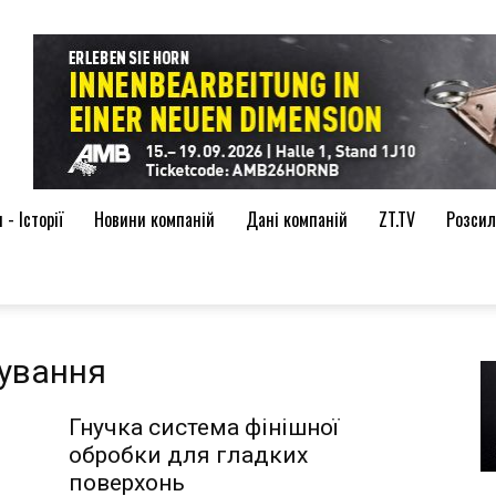
de
- Історії
Новини компаній
Дані компаній
ZT.TV
Розсил
ування
Гнучка система фінішної
обробки для гладких
поверхонь