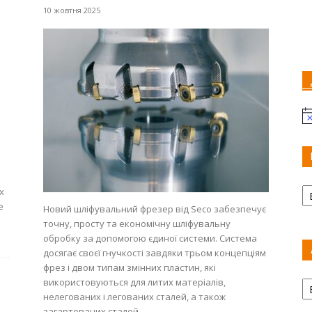
10 жовтня 2025
Пр
Ка
х
е
Новий шліфувальний фрезер від Seco забезпечує
точну, просту та економічну шліфувальну
обробку за допомогою єдиної системи. Система
досягає своєї гнучкості завдяки трьом концепціям
фрез і двом типам змінних пластин, які
Ар
використовуються для литих матеріалів,
нелегованих і легованих сталей, а також
загартованих сталей.