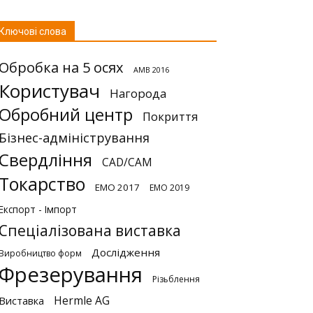
Ключові слова
Обробка на 5 осях
AMB 2016
Користувач
Нагорода
Обробний центр
Покриття
Бізнес-адміністрування
Свердління
CAD/CAM
Токарство
EMO 2017
EMO 2019
Експорт - Імпорт
Спеціалізована виставка
Дослідження
Виробництво форм
Фрезерування
Різьблення
Hermle AG
Виставка