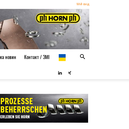
Мій вхід
ка новин
Контакт / ЗМІ