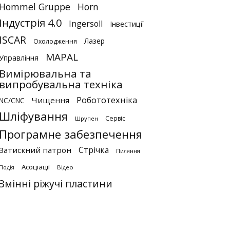
Hommel Gruppe
Horn
Індустрія 4.0
Ingersoll
Інвестиції
ISCAR
Лазер
Охолодження
MAPAL
Управління
Вимірювальна та
випробувальна техніка
Робототехніка
Чищення
NC/CNC
Шліфування
Сервіс
Шрупен
Програмне забезпечення
Стрічка
Затискний патрон
Пиляння
Асоціації
Відео
Подія
Змінні ріжучі пластини