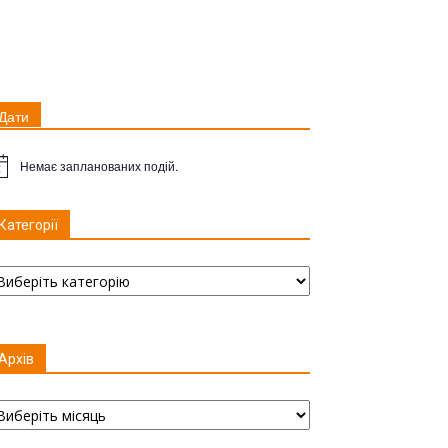
Дати
Немає запланованих подій.
имітка
Категорії
тегорії
Архів
хів