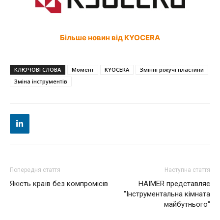
Більше новин від KYOCERA
КЛЮЧОВІ СЛОВА
Момент
KYOCERA
Змінні ріжучі пластини
Зміна інструментів
Попередня стаття
Наступна стаття
Якість країв без компромісів
HAIMER представляє
"Інструментальна кімната
майбутнього"