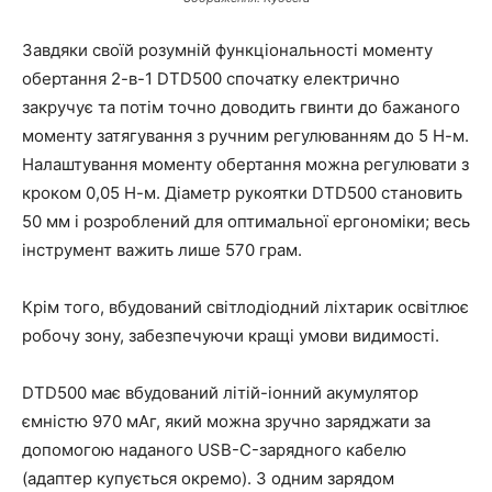
Завдяки своїй розумній функціональності моменту
обертання 2-в-1 DTD500 спочатку електрично
закручує та потім точно доводить гвинти до бажаного
моменту затягування з ручним регулюванням до 5 Н-м.
Налаштування моменту обертання можна регулювати з
кроком 0,05 Н-м. Діаметр рукоятки DTD500 становить
50 мм і розроблений для оптимальної ергономіки; весь
інструмент важить лише 570 грам.
Крім того, вбудований світлодіодний ліхтарик освітлює
робочу зону, забезпечуючи кращі умови видимості.
DTD500 має вбудований літій-іонний акумулятор
ємністю 970 мАг, який можна зручно заряджати за
допомогою наданого USB-C-зарядного кабелю
(адаптер купується окремо). З одним зарядом