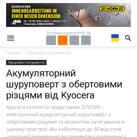
Головна
Прецизійні інструменти
Прецизійні інструменти
Акумуляторний
шуруповерт з обертовими
різцями від Kyocera
Kyocera Unimerco представляє DTD500 –
електричний акумуляторний шуруповерт з
обертовими різцями та моментом затягування в
одному пристрої. Він забезпечує до 50 відсотків
швидший змінювання інструментів у порівнянні з