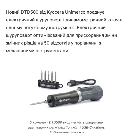
Новий DTD500 від Kyocera Unimerco поєднує
електричний шуруповерт і динамометричний ключ в
одному потужному інструменті. Електричний
шуруповерт оптимізований для прискорення зміни
змінних різців на 50 відсотків у порівнянні з
механічними інструментами.
У комплект DTD500 входять п'ять спеціально
адаптованих магнітних Torx-біт і USB-C-кабель.
Зображення: Kyocera