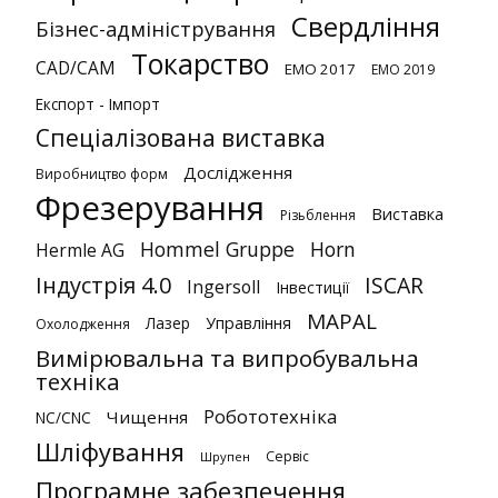
Свердління
Бізнес-адміністрування
Токарство
CAD/CAM
EMO 2017
EMO 2019
Експорт - Імпорт
Спеціалізована виставка
Дослідження
Виробництво форм
Фрезерування
Виставка
Різьблення
Hommel Gruppe
Horn
Hermle AG
Індустрія 4.0
ISCAR
Ingersoll
Інвестиції
MAPAL
Лазер
Управління
Охолодження
Вимірювальна та випробувальна
техніка
Робототехніка
Чищення
NC/CNC
Шліфування
Сервіс
Шрупен
Програмне забезпечення