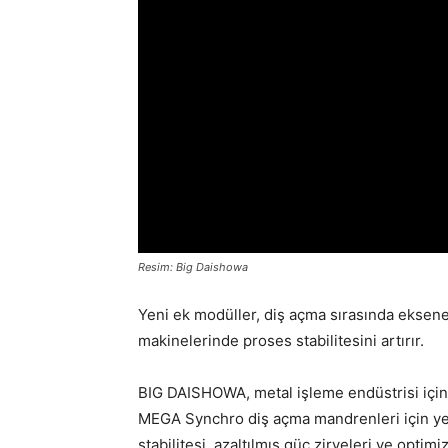
Resim: Big Daishowa
Yeni ek modüller, diş açma sırasında eksene
makinelerinde proses stabilitesini artırır.
BIG DAISHOWA, metal işleme endüstrisi için y
MEGA Synchro diş açma mandrenleri için yeni
stabilitesi, azaltılmış güç zirveleri ve opti