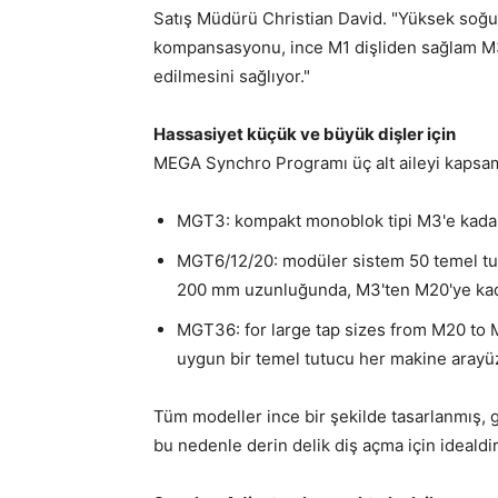
Satış Müdürü Christian David. "Yüksek soğu
kompansasyonu, ince M1 dişliden sağlam M36
edilmesini sağlıyor."
Hassasiyet küçük ve büyük dişler için
MEGA Synchro Programı üç alt aileyi kapsam
MGT3: kompakt monoblok tipi M3'e kadar,
MGT6/12/20: modüler sistem 50 temel tut
200 mm uzunluğunda, M3'ten M20'ye kadar
MGT36: for large tap sizes from M20 to 
uygun bir temel tutucu her makine arayüz
Tüm modeller ince bir şekilde tasarlanmış, 
bu nedenle derin delik diş açma için idealdir