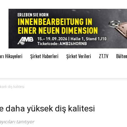
de
ı Hikayeleri
Şirket Haberleri
Şirket Verileri
ZT.TV
Bülte
sek diş kalitesi
e daha yüksek diş kalitesi
cıları tanıtıyor