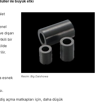
ller ile büyük etki
let
enel
ve dışarı
kili bir
kilde
ilir.
Resim: Big Daishowa
ha esnek
ı.
 diş açma matkapları için, daha düşük