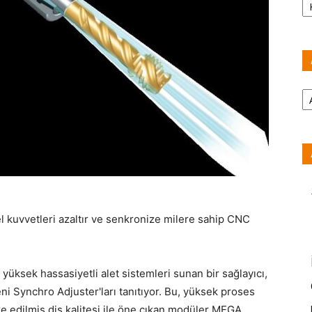
Ar
l kuvvetleri azaltır ve senkronize milere sahip CNC
üksek hassasiyetli alet sistemleri sunan bir sağlayıcı,
 Synchro Adjuster'ları tanıtıyor. Bu, yüksek proses
mize edilmiş diş kalitesi ile öne çıkan modüler MEGA