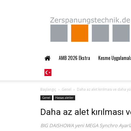
Zerspanungstechnik.
AMB 2026 Ekstra
Kesme Uygulamalar
Başlangıç
Genel
Daha az alet kırılması ve daha yük
Genel
Hassas aletler
Daha az alet kırılması v
BIG DAISHOWA yeni MEGA Synchro Ayarlayı