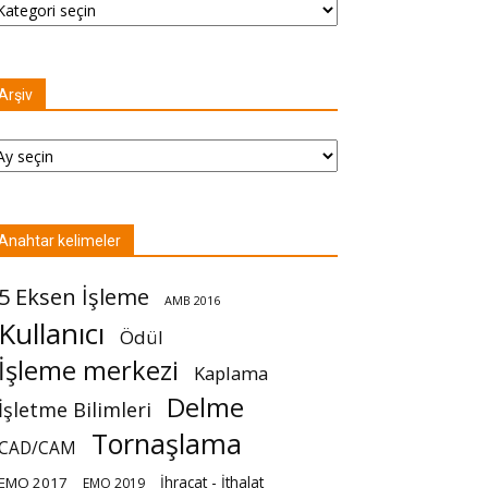
Arşiv
şiv
Anahtar kelimeler
5 Eksen İşleme
AMB 2016
Kullanıcı
Ödül
İşleme merkezi
Kaplama
Delme
İşletme Bilimleri
Tornaşlama
CAD/CAM
İhracat - İthalat
EMO 2017
EMO 2019