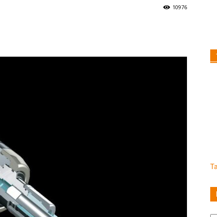
10976
T
Ka