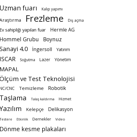
Uzman fuarı
Kalıp yapımı
Frezleme
Araştırma
Diş açma
Hermle AG
Ev sahipliği yapılan fuar
Hommel Grubu
Boynuz
Sanayi 4.0
İngersoll
Yatırım
ISCAR
Lazer
Yönetim
Soğutma
MAPAL
Ölçüm ve Test Teknolojisi
Robotik
Temizleme
NC/CNC
Taşlama
Hizmet
Talaş kaldırma
Yazılım
Delikasyon
Kelepçe
Dernekler
Testere
Video
Etkinlik
Dönme kesme plakaları