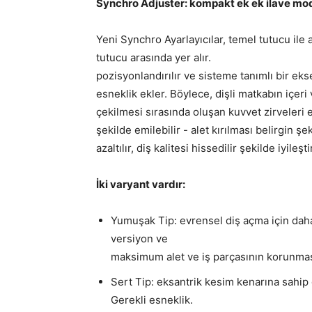
Synchro Adjuster: kompakt ek ek ilave modü
Yeni Synchro Ayarlayıcılar, temel tutucu ile a
tutucu arasında yer alır.
pozisyonlandırılır ve sisteme tanımlı bir eks
esneklik ekler. Böylece, dişli matkabın içeri 
çekilmesi sırasında oluşan kuvvet zirveleri et
şekilde emilebilir - alet kırılması belirgin şe
azaltılır, diş kalitesi hissedilir şekilde iyileştir
İki varyant vardır:
Yumuşak Tip: evrensel diş açma için da
versiyon ve
maksimum alet ve iş parçasının korunmas
Sert Tip: eksantrik kesim kenarına sahip
Gerekli esneklik.