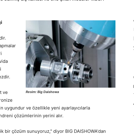
i
ir.
sapmalar
i
 vida
i
ezdir.
t ve
Resim: Big Daishowa
ronize
 uygundur ve özellikle yeni ayarlayıcılarla
reni çözümlerinin yerini alır.
atik bir çözüm sunuyoruz," diyor BIG DAISHOWA'dan