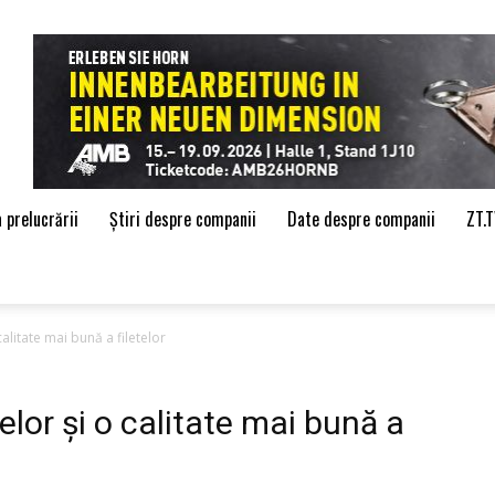
de
 prelucrării
Știri despre companii
Date despre companii
ZT.
alitate mai bună a filetelor
elor și o calitate mai bună a