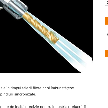
Ar
e în timpul tăierii filetelor și îmbunătățesc
pindluri sincronizate.
lte de înaltă precizie pentru industria prelucrării