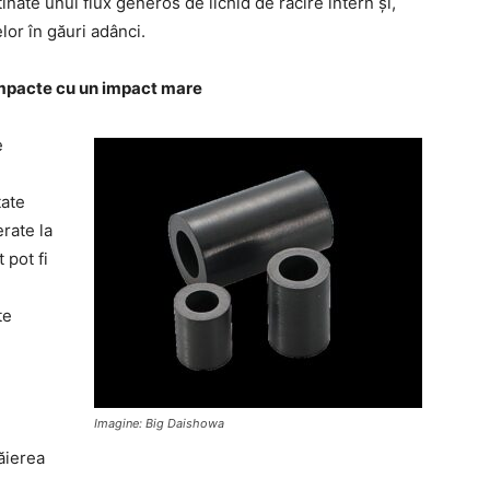
nate unui flux generos de lichid de răcire intern și,
lor în găuri adânci.
mpacte cu un impact mare
e
tate
erate la
 pot fi
te
Imagine: Big Daishowa
ăierea