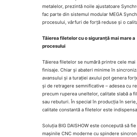
metalelor, prezintă noile ajustatoare Sync
fac parte din sistemul modular MEGA Synchro,
procesului, vârfuri de forță reduse și o calita
Tăierea filetelor cu o siguranță mai mare a
procesului
Tăierea filetelor se numără printre cele mai
finisaje. Chiar și abateri minime în sincroni
avansului și a turației axului pot genera forț
și de retragere semnificative – adesea cu re
precum ruperea uneltelor, calitate slabă a fi
sau rebuturi. În special în producția în serie,
calitate constantă a filetelor este indispensa
Soluția BIG DAISHOW este concepută să fie 
mașinile CNC moderne cu spindere sincroniza