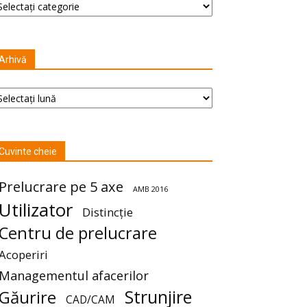
Arhivă
hivă
Cuvinte cheie
Prelucrare pe 5 axe
AMB 2016
Utilizator
Distincție
Centru de prelucrare
Acoperiri
Managementul afacerilor
Strunjire
Găurire
CAD/CAM