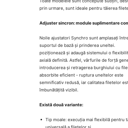
Toate modelele sunt concepute subțiri, desti
prin urmare, sunt ideale pentru tăierea filete
Adjuster sincron: module suplimentare co
Noile ajustatori Synchro sunt amplasați într
suportul de bază și prinderea uneltei.
poziționează și adaugă sistemului o flexibili
axială definită. Astfel, vârfurile de forță gen
introducerea și retragerea burghiului cu filet
absorbite eficient - ruptura uneltelor este
semnificativ redusă, iar calitatea filetelor es
îmbunătățită vizibil.
Există două variante:
Tip moale: execuția mai flexibilă pentru t
universală a filetelor și