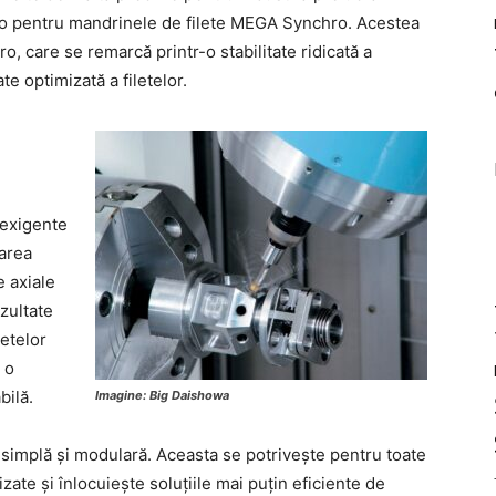
hro pentru mandrinele de filete MEGA Synchro. Acestea
 care se remarcă printr-o stabilitate ridicată a
te optimizată a filetelor.
 exigente
zarea
e axiale
zultate
letelor
 o
bilă.
Imagine: Big Daishowa
simplă și modulară. Aceasta se potrivește pentru toate
te și înlocuiește soluțiile mai puțin eficiente de