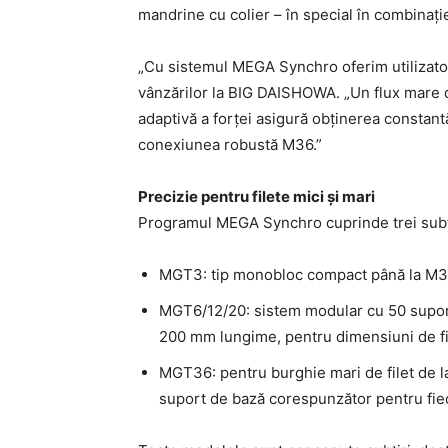
mandrine cu colier – în special în combinație
„Cu sistemul MEGA Synchro oferim utilizatori
vânzărilor la BIG DAISHOWA. „Un flux mare d
adaptivă a forței asigură obținerea constantă 
conexiunea robustă M36.”
Precizie pentru filete mici și mari
Programul MEGA Synchro cuprinde trei subf
MGT3: tip monobloc compact până la M3, d
MGT6/12/20: sistem modular cu 50 suport
200 mm lungime, pentru dimensiuni de fi
MGT36: pentru burghie mari de filet de l
suport de bază corespunzător pentru fieca