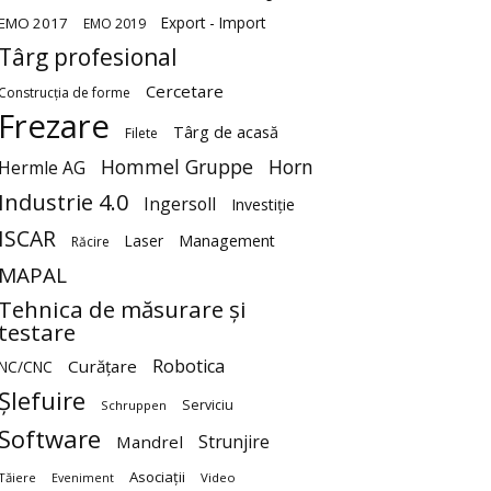
Export - Import
EMO 2017
EMO 2019
Târg profesional
Cercetare
Construcția de forme
Frezare
Târg de acasă
Filete
Hommel Gruppe
Horn
Hermle AG
Industrie 4.0
Ingersoll
Investiție
ISCAR
Laser
Management
Răcire
MAPAL
Tehnica de măsurare și
testare
Robotica
Curățare
NC/CNC
Șlefuire
Serviciu
Schruppen
Software
Strunjire
Mandrel
Asociații
Tăiere
Video
Eveniment