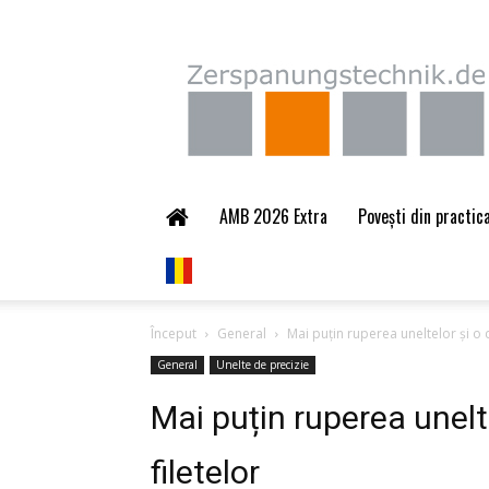
Zerspanungstechnik.
AMB 2026 Extra
Povești din practica
Început
General
Mai puțin ruperea uneltelor și o c
General
Unelte de precizie
Mai puțin ruperea unelt
filetelor