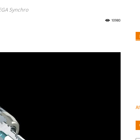
MEGA Synchro
10980
Af
Ca