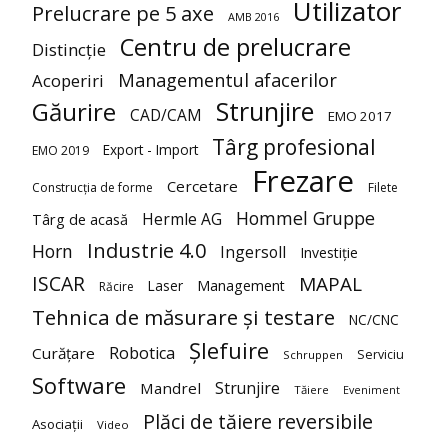
Utilizator
Prelucrare pe 5 axe
AMB 2016
Centru de prelucrare
Distincție
Managementul afacerilor
Acoperiri
Strunjire
Găurire
CAD/CAM
EMO 2017
Târg profesional
Export - Import
EMO 2019
Frezare
Cercetare
Construcția de forme
Filete
Hommel Gruppe
Hermle AG
Târg de acasă
Industrie 4.0
Horn
Ingersoll
Investiție
ISCAR
MAPAL
Laser
Management
Răcire
Tehnica de măsurare și testare
NC/CNC
Șlefuire
Robotica
Curățare
Serviciu
Schruppen
Software
Strunjire
Mandrel
Tăiere
Eveniment
Plăci de tăiere reversibile
Asociații
Video