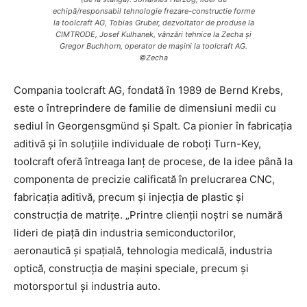
echipă/responsabil tehnologie frezare-constructie forme
la toolcraft AG, Tobias Gruber, dezvoltator de produse la
CIMTRODE, Josef Kulhanek, vânzări tehnice la Zecha și
Gregor Buchhorn, operator de mașini la toolcraft AG.
©Zecha
Compania toolcraft AG, fondată în 1989 de Bernd Krebs,
este o întreprindere de familie de dimensiuni medii cu
sediul în Georgensgmünd și Spalt. Ca pionier în fabricația
aditivă și în soluțiile individuale de roboți Turn-Key,
toolcraft oferă întreaga lanț de procese, de la idee până la
componenta de precizie calificată în prelucrarea CNC,
fabricația aditivă, precum și injecția de plastic și
construcția de matrițe. „Printre clienții noștri se numără
lideri de piață din industria semiconductorilor,
aeronautică și spațială, tehnologia medicală, industria
optică, construcția de mașini speciale, precum și
motorsportul și industria auto.