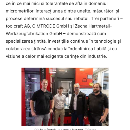
ce în ce mai mici și toleranțele se află în domeniul
micrometrilor, interacțiunea dintre unelte, măsurători și
procese determină succesul sau rebutul. Trei parteneri –
toolcraft AG, CIMTRODE GmbH și Zecha Hartmetall-
Werkzeugfabrikation GmbH – demonstrează cum
specializarea țintită, investițiile continue în tehnologie și
colaborarea strânsă conduc la îndeplinirea fiabilă și cu
viziune a celor mai exigente cerințe din industrie.
(de la stânga): Johannes Herzog, lider de