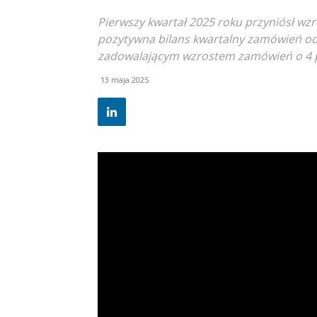
Pierwszy kwartał 2025 roku przyniósł wzr
pozytywna bilans kwartalny zamówień od 
zadowalającym wzrostem zamówień o 4 
13 maja 2025