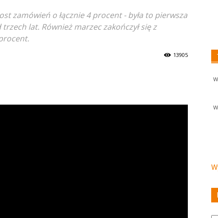
ost zamówień o łącznie 4 procent - była to pierwsza
trzech lat. Również marzec zakończył się z
procent.
13905
W
W
Wy
Ka