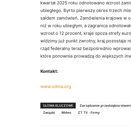
kwartał 2025 roku odnotowano wzrost zamó
ubiegłego. Był to pierwszy okres trzech mi
saldem zamówień. Zamówienia krajowe w okr
niż w roku ubiegłym, a zagranica odnotował
wzrost o 12 procent, kraje spoza strefy eur
widzimy już punkt zwrotny, kraj pozostaje 
rząd federalny teraz bezpośrednio wprowad
które ponownie prowadzą do większych inwe
Kontakt:
www.vdma.org
SŁOWA KLUCZOWE
Zarządzanie przedsiębiorstwe
Związki
Wideo
ZT.TV - Firmy