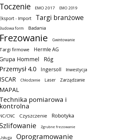
Toczenie
EMO 2017
EMO 2019
Targi branżowe
Eksport - Import
Badania
Budowa form
Frezowanie
Gwintowanie
Hermle AG
Targi firmowe
Grupa Hommel
Róg
Przemysł 4.0
Ingersoll
Inwestycja
ISCAR
Laser
Zarządzanie
Chłodzenie
MAPAL
Technika pomiarowa i
kontrolna
Robotyka
Czyszczenie
NC/CNC
Szlifowanie
Zgrubne frezowanie
Oprogramowanie
Usługa