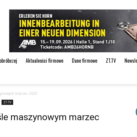
de
 obróbczej
Aktualności firmowe
Dane firmowe
ZT.TV
Newsle
zynowym marzec 2025
ZT-TV
śle maszynowym marzec