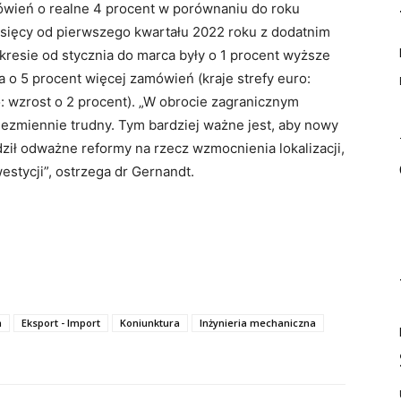
wień o realne 4 procent w porównaniu do roku
esięcy od pierwszego kwartału 2022 roku z dodatnim
esie od stycznia do marca były o 1 procent wyższe
a o 5 procent więcej zamówień (kraje strefy euro:
o: wzrost o 2 procent). „W obrocie zagranicznym
niezmiennie trudny. Tym bardziej ważne jest, aby nowy
ził odważne reformy na rzecz wzmocnienia lokalizacji,
stycji”, ostrzega dr Gernandt.
m
Eksport - Import
Koniunktura
Inżynieria mechaniczna