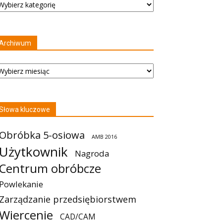
Archiwum
rchiwum
Słowa kluczowe
Obróbka 5-osiowa
AMB 2016
Użytkownik
Nagroda
Centrum obróbcze
Powlekanie
Zarządzanie przedsiębiorstwem
Wiercenie
CAD/CAM