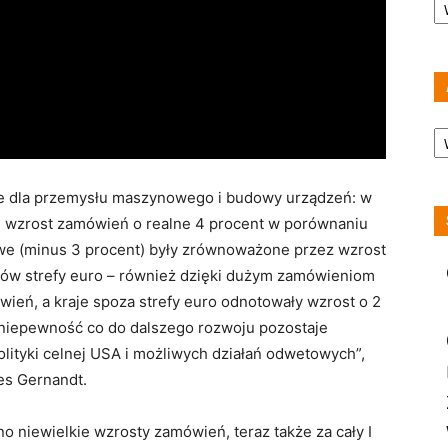
A
e dla przemysłu maszynowego i budowy urządzeń: w
i wzrost zamówień o realne 4 procent w porównaniu
owe (minus 3 procent) były zrównoważone przez wzrost
jów strefy euro – również dzięki dużym zamówieniom
wień, a kraje spoza strefy euro odnotowały wzrost o 2
k niepewność co do dalszego rozwoju pozostaje
lityki celnej USA i możliwych działań odwetowych”,
s Gernandt.
no niewielkie wzrosty zamówień, teraz także za cały I