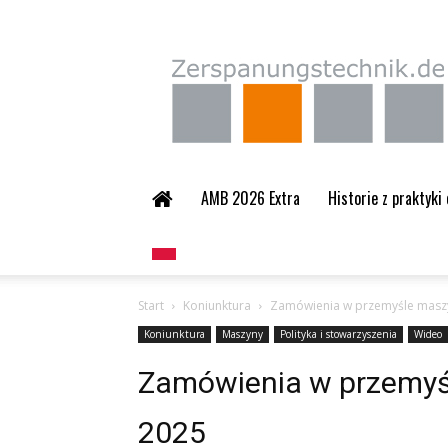
Zerspanungstechnik.
AMB 2026 Extra
Historie z praktyki
Start
Koniunktura
Zamówienia w przemyśle mas
Koniunktura
Maszyny
Polityka i stowarzyszenia
Wideo
Zamówienia w przemy
2025