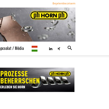
Bejelentkezésem
apcsolat / Média