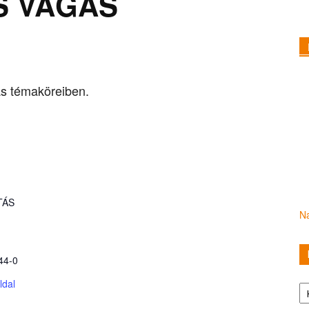
S VÁGÁS
ás témaköreiben.
TÁS
Na
44-0
Ka
ldal