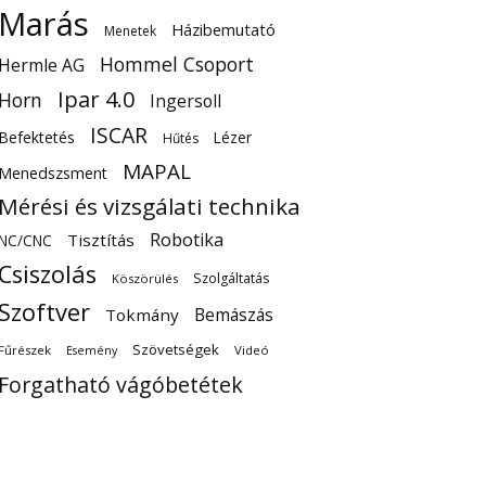
Marás
Házibemutató
Menetek
Hommel Csoport
Hermle AG
Ipar 4.0
Horn
Ingersoll
ISCAR
Befektetés
Lézer
Hűtés
MAPAL
Menedszsment
Mérési és vizsgálati technika
Robotika
Tisztítás
NC/CNC
Csiszolás
Szolgáltatás
Köszörülés
Szoftver
Bemászás
Tokmány
Szövetségek
Fűrészek
Videó
Esemény
Forgatható vágóbetétek