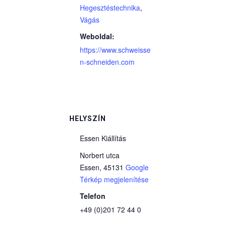
Hegesztéstechnika
,
Vágás
Weboldal:
https://www.schweisse
n-schneiden.com
HELYSZÍN
Essen Kiállítás
Norbert utca
Essen
,
45131
Google
Térkép megjelenítése
Telefon
+49 (0)201 72 44 0