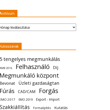
Archívum
chívum
Kulcsszavak
5 tengelyes megmunkálás
Felhasználó
Díj
AMB 2016
Megmunkáló központ
Üzleti gazdaságtan
Bevonat
Forgás
Fúrás
CAD/CAM
Export - Import
EMO 2017
EMO 2019
Szakkiállítás
Kutatás
Formaépítés