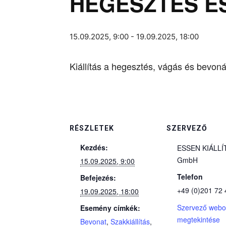
HEGESZTÉS É
15.09.2025, 9:00
-
19.09.2025, 18:00
Kiállítás a hegesztés, vágás és bevon
RÉSZLETEK
SZERVEZŐ
Kezdés:
ESSEN KIÁLLÍ
GmbH
15.09.2025, 9:00
Telefon
Befejezés:
+49 (0)201 72 
19.09.2025, 18:00
Szervező webo
Esemény címkék:
megtekintése
Bevonat
,
Szakkiállítás
,