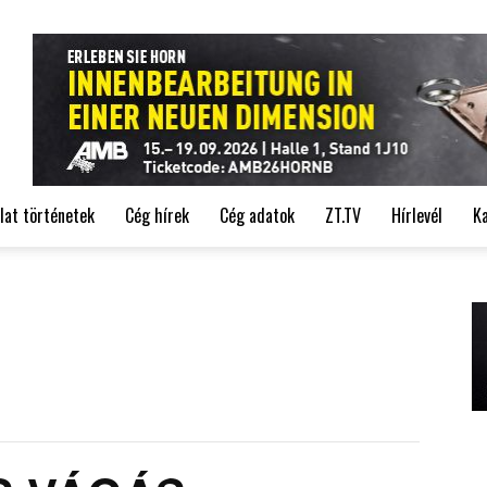
de
lat történetek
Cég hírek
Cég adatok
ZT.TV
Hírlevél
K