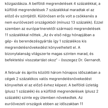
közgazdásza. A belföldi megrendelések 4 százalékkal, a
külföldi megrendelések 7 százalékkal maradtak el az
előző év szintjétől. Különösen erős volt a csökkenés a
nem euróövezeti országokból (mínusz 13 százalék). Ezzel
szemben az európartnerektől származó megrendelések
11 százalékkal nőttek. „Az év első négy hónapjában a
gép- és berendezésgyártás így 1 százalékos kis
megrendelésnövekedést könyvelhetett el. A
bizonytalanság világszerte magas szinten marad, és
befektetési visszatartást okoz” - összegez Dr. Gernandt.
A február és április közötti három hónapos időszakban a
cégek 2 százalékos valós megrendelésnövekedést
könyveltek el az előző évhez képest. A belföldi üzletág
(plusz 1 százalék) és a külföldi megrendelések (plusz 2
százalék) szinte egy ütemben növekedtek. Az
euróövezeti országok ebben az időszakban 11