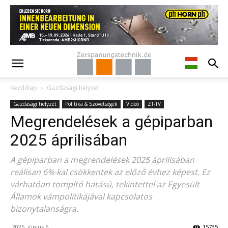
Kezdőlap
Gazdasági helyzet
Gazdasági helyzet
Politika & Szövetségek
Videó
ZT-TV
Megrendelések a gépiparban
2025 áprilisában
A gépiparban a megrendelések 2025 áprilisában
reálisan 6%-kal csökkentek az előző évhez képest. Ez
várhatóan tompító hatású, tekintettel az Egyesült
Államok vámpolitikájával kapcsolatos
bizonytalanságra.
2025. június 6.
15735