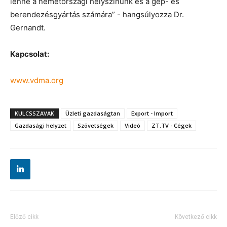
lenne a németországi helyszínünk és a gép- és
berendezésgyártás számára” - hangsúlyozza Dr.
Gernandt.
Kapcsolat:
www.vdma.org
KULCSSZAVAK
Üzleti gazdaságtan
Export - Import
Gazdasági helyzet
Szövetségek
Videó
ZT.TV - Cégek
Előző cikk
Következő cikk