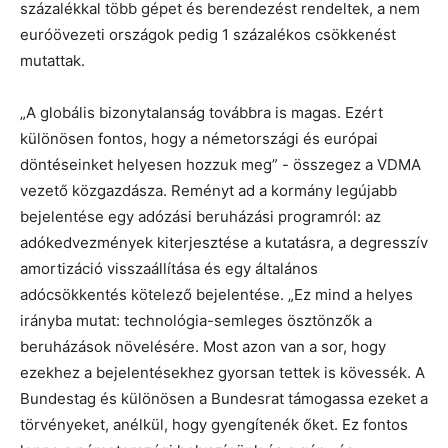
százalékkal több gépet és berendezést rendeltek, a nem
euróövezeti országok pedig 1 százalékos csökkenést
mutattak.
„A globális bizonytalanság továbbra is magas. Ezért
különösen fontos, hogy a németországi és európai
döntéseinket helyesen hozzuk meg” - összegez a VDMA
vezető közgazdásza. Reményt ad a kormány legújabb
bejelentése egy adózási beruházási programról: az
adókedvezmények kiterjesztése a kutatásra, a degresszív
amortizáció visszaállítása és egy általános
adócsökkentés kötelező bejelentése. „Ez mind a helyes
irányba mutat: technológia-semleges ösztönzők a
beruházások növelésére. Most azon van a sor, hogy
ezekhez a bejelentésekhez gyorsan tettek is kövessék. A
Bundestag és különösen a Bundesrat támogassa ezeket a
törvényeket, anélkül, hogy gyengítenék őket. Ez fontos