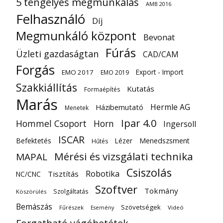
5 tengelyes megmunkálás
AMB 2016
Felhasználó
Díj
Megmunkáló központ
Bevonat
Fúrás
Üzleti gazdaságtan
CAD/CAM
Forgás
Export - Import
EMO 2017
EMO 2019
Szakkiállítás
Kutatás
Formaépítés
Marás
Hermle AG
Házibemutató
Menetek
Ipar 4.0
Hommel Csoport
Horn
Ingersoll
ISCAR
Befektetés
Lézer
Menedszsment
Hűtés
Mérési és vizsgálati technika
MAPAL
Csiszolás
Robotika
Tisztítás
NC/CNC
Szoftver
Tokmány
Szolgáltatás
Köszörülés
Bemászás
Szövetségek
Fűrészek
Videó
Esemény