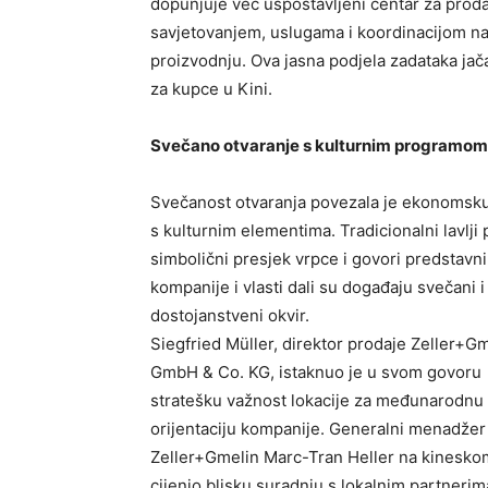
dopunjuje već uspostavljeni centar za proda
savjetovanjem, uslugama i koordinacijom na
proizvodnju. Ova jasna podjela zadataka jač
za kupce u Kini.
Svečano otvaranje s kulturnim programom
Svečanost otvaranja povezala je ekonomsk
s kulturnim elementima. Tradicionalni lavlji 
simbolični presjek vrpce i govori predstavn
kompanije i vlasti dali su događaju svečani i
dostojanstveni okvir.
Siegfried Müller, direktor prodaje Zeller+G
GmbH & Co. KG, istaknuo je u svom govoru
stratešku važnost lokacije za međunarodnu
orijentaciju kompanije. Generalni menadžer
Zeller+Gmelin Marc-Tran Heller na kinesko
cijenio blisku suradnju s lokalnim partnerim