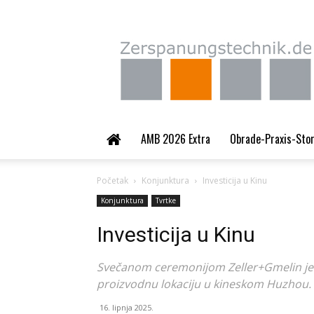
Zerspanungstechnik.
AMB 2026 Extra
Obrade-Praxis-Sto
Početak
Konjunktura
Investicija u Kinu
Konjunktura
Tvrtke
Investicija u Kinu
Svečanom ceremonijom Zeller+Gmelin je 8
proizvodnu lokaciju u kineskom Huzhou.
16. lipnja 2025.