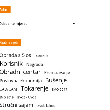
Arhiv
hiv
Ključne riječi
Obrada s 5 osi
AMB 2016
Korisnik
Nagrada
Obradni centar
Premazivanje
Bušenje
Poslovna ekonomija
Tokarenje
CAD/CAM
EMO 2017
Izvoz - Uvoz
EMO 2019
Stručni sajam
Izrada kalupa