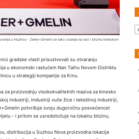
Ar
odnja u Huzhou - Zeller+Gmelin se tako oslanja na rast i blizinu kineskom
vnici gradske vlasti prisustvovali su otvaranju
cija u ekonomski rastućem Nan Taihu Novom Distriktu
nicu u strategiji kompanije za Kinu.
a za proizvodnju visokokvalitetnih maziva za kinesko
 industriji, industriji vuče žice i tekstilnoj industriji,
er+Gmelin potvrđuje svoju dugoročnu posvećenost
ijetu - i pritom se usredotočuje na lokalnu blizinu,
u, distribucija u Suzhou Nova proizvodna lokacija