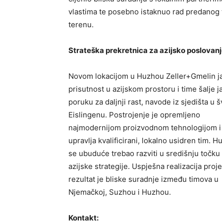
vlastima te posebno istaknuo rad predanog 
terenu.
Strateška prekretnica za azijsko poslovan
Novom lokacijom u Huzhou Zeller+Gmelin j
prisutnost u azijskom prostoru i time šalje 
poruku za daljnji rast, navode iz sjedišta u
Eislingenu. Postrojenje je opremljeno
najmodernijom proizvodnom tehnologijom i
upravlja kvalificirani, lokalno usidren tim. H
se ubuduće trebao razviti u središnju točku
azijske strategije. Uspješna realizacija proj
rezultat je bliske suradnje između timova u
Njemačkoj, Suzhou i Huzhou.
Kontakt: