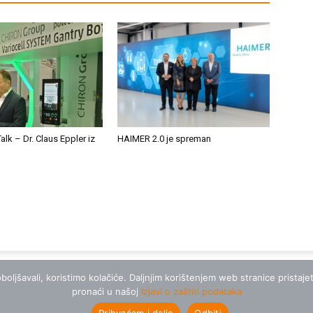
Talk – Dr. Claus Eppler iz
HAIMER 2.0 je spreman
boljšavali, koristimo kolačiće. Daljnjim korištenjem web stranice pristaj
pronaći u našoj
Izjavi o zaštiti podataka
Prihvaćam i dalje
Odbiti