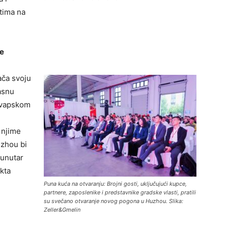
tima na
je
ača svoju
jasnu
 švapskom
 njime
uzhou bi
 unutar
ekta
Puna kuća na otvaranju: Brojni gosti, uključujući kupce,
partnere, zaposlenike i predstavnike gradske vlasti, pratili
su svečano otvaranje novog pogona u Huzhou. Slika:
Zeller&Gmelin