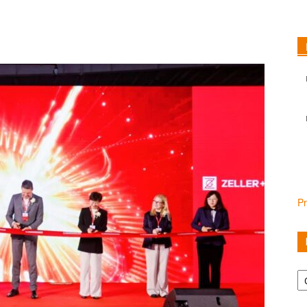
Pr
Ka