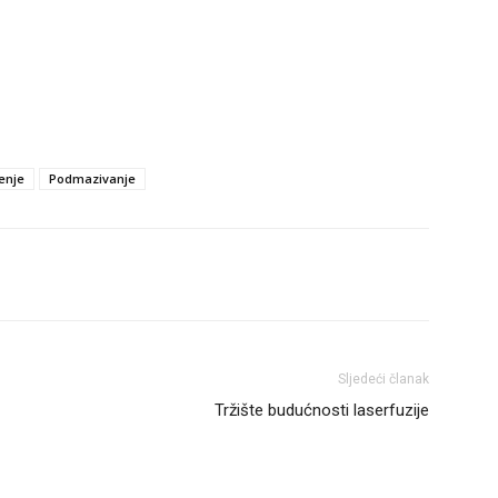
enje
Podmazivanje
Sljedeći članak
Tržište budućnosti laserfuzije