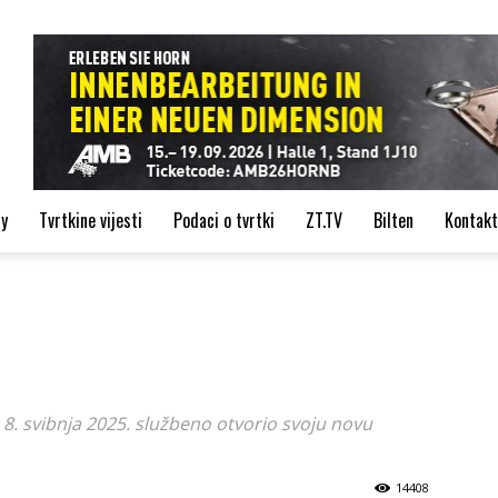
de
ry
Tvrtkine vijesti
Podaci o tvrtki
ZT.TV
Bilten
Kontakt
. svibnja 2025. službeno otvorio svoju novu
14408