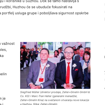
ju i korisnike u Suzhou. Dok se tamo nastavlja s
rudžbi, Huzhou će se ubuduće fokusirati na
a portfelj usluga grupe i poboljšava sigurnost opskrbe
u važnost
ples,
ika
melin
Siegfried Müller (direktor prodaje, Zeller+Gmelin GmbH &
Co. KG) i Marc-Tran Heller (generalni menadžer,
m je
Zeller+Gmelin Kina) na svečanom otvaranju nove lokacije
a i
u Huzhou. Slika: Zeller+Gmelin