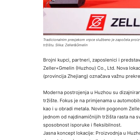
Tradicionalnim presjekom vrpce službeno je započela proizv
tržištu. Slika: Zeller&Gmelin
Brojni kupci, partneri, zaposlenici i predsta
Zeller+Gmelin (Huzhou) Co., Ltd. Nova loka
(provincija Zhejiang) označava važnu prekret
Moderna postrojenja u Huzhou su dizajniran
tržište. Fokus je na primjenama u automobilskoj
kao i u obradi metala. Novim pogonom Zell
jednom od najdinamičnijih tržišta rasta na sv
sposobnost isporuke i fleksibilnost.
Jasna koncept lokacije: Proizvodnja u Huzho