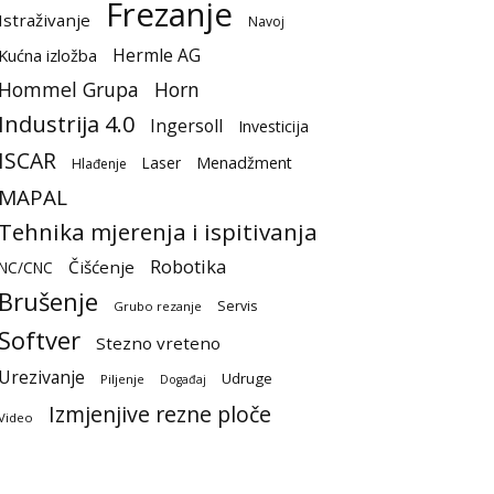
Frezanje
Istraživanje
Navoj
Hermle AG
Kućna izložba
Hommel Grupa
Horn
Industrija 4.0
Ingersoll
Investicija
ISCAR
Laser
Menadžment
Hlađenje
MAPAL
Tehnika mjerenja i ispitivanja
Robotika
Čišćenje
NC/CNC
Brušenje
Servis
Grubo rezanje
Softver
Stezno vreteno
Urezivanje
Udruge
Piljenje
Događaj
Izmjenjive rezne ploče
Video