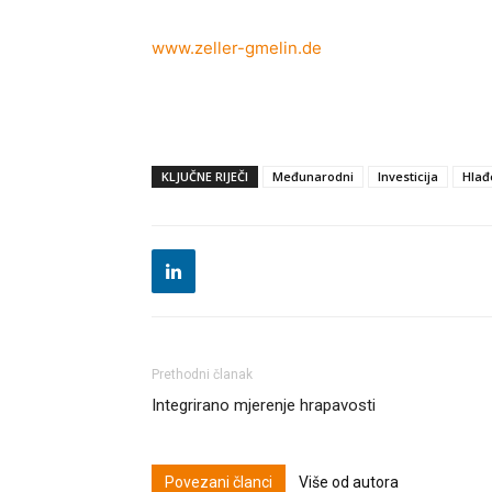
www.zeller-gmelin.de
KLJUČNE RIJEČI
Međunarodni
Investicija
Hlađ
Prethodni članak
Integrirano mjerenje hrapavosti
Povezani članci
Više od autora