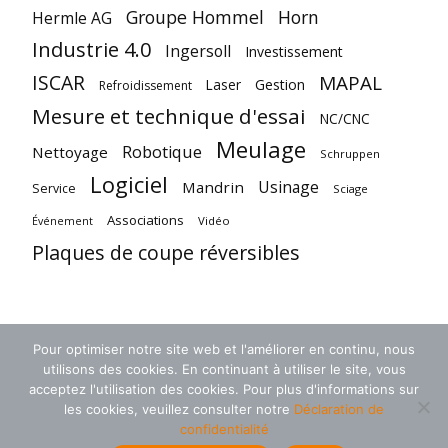
Groupe Hommel
Horn
Hermle AG
Industrie 4.0
Ingersoll
Investissement
ISCAR
MAPAL
Laser
Gestion
Refroidissement
Mesure et technique d'essai
NC/CNC
Meulage
Robotique
Nettoyage
Schruppen
Logiciel
Usinage
Mandrin
Service
Sciage
Associations
Vidéo
Événement
Plaques de coupe réversibles
Pour optimiser notre site web et l'améliorer en continu, nous
utilisons des cookies. En continuant à utiliser le site, vous
acceptez l'utilisation des cookies. Pour plus d'informations sur
les cookies, veuillez consulter notre
Déclaration de
confidentialité
CGV
Protection des données
Contact