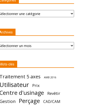
Catégories
tégories
Archives
chives
Mots-clés
Traitement 5 axes
AMB 2016
Utilisateur
Prix
Centre d'usinage
Revêtir
Perçage
Gestion
CAD/CAM