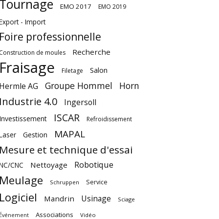
Tournage
EMO 2017
EMO 2019
Export - Import
Foire professionnelle
Recherche
Construction de moules
Fraisage
Salon
Filetage
Groupe Hommel
Horn
Hermle AG
Industrie 4.0
Ingersoll
ISCAR
Investissement
Refroidissement
MAPAL
Laser
Gestion
Mesure et technique d'essai
Robotique
Nettoyage
NC/CNC
Meulage
Service
Schruppen
Logiciel
Usinage
Mandrin
Sciage
Associations
Vidéo
Événement