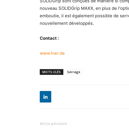
SOLIDGrip sont conçues de manière si comp
nouveau SOLIDGrip MAXX, en plus de l'optio
emboutie, il est également possible de ser
nouvellement développés.
Contact :
www.hwr.de
MOTS-CLÉS
Serrage
Article précédent