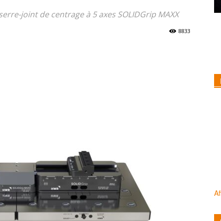
erre-joint de centrage à 5 axes SOLIDGrip MAXX
8833
Af