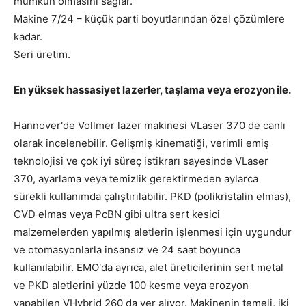
mümkün olmasını sağlar.
Makine 7/24 – küçük parti boyutlarından özel çözümlere
kadar.
Seri üretim.
En yüksek hassasiyet lazerler, taşlama veya erozyon ile.
Hannover'de Vollmer lazer makinesi VLaser 370 de canlı
olarak incelenebilir. Gelişmiş kinematiği, verimli emiş
teknolojisi ve çok iyi süreç istikrarı sayesinde VLaser
370, ayarlama veya temizlik gerektirmeden aylarca
sürekli kullanımda çalıştırılabilir. PKD (polikristalin elmas),
CVD elmas veya PcBN gibi ultra sert kesici
malzemelerden yapılmış aletlerin işlenmesi için uygundur
ve otomasyonlarla insansız ve 24 saat boyunca
kullanılabilir. EMO'da ayrıca, alet üreticilerinin sert metal
ve PKD aletlerini yüzde 100 kesme veya erozyon
yapabilen VHybrid 260 da yer alıyor. Makinenin temeli, iki