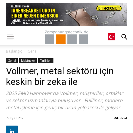
Başlangıç
Genel
Genel
Makineler
Tarihleri
Vollmer, metal sektörü için
keskin bir zeka ile
2025 EMO Hannover'da Vollmer, müşteriler, ortaklar
ve sektör uzmanlarıyla buluşuyor - Fullliner, modern
metal işleme için geniş bir ürün yelpazesi ile geliyor.
5 Eylül 2025
8224