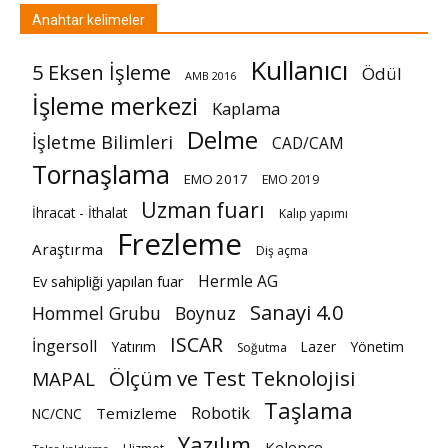
Anahtar kelimeler
Kullanıcı
5 Eksen İşleme
Ödül
AMB 2016
İşleme merkezi
Kaplama
Delme
İşletme Bilimleri
CAD/CAM
Tornaşlama
EMO 2017
EMO 2019
Uzman fuarı
İhracat - İthalat
Kalıp yapımı
Frezleme
Araştırma
Diş açma
Hermle AG
Ev sahipliği yapılan fuar
Sanayi 4.0
Hommel Grubu
Boynuz
ISCAR
İngersoll
Yatırım
Lazer
Yönetim
Soğutma
Ölçüm ve Test Teknolojisi
MAPAL
Taşlama
Robotik
Temizleme
NC/CNC
Yazılım
Kelepçe