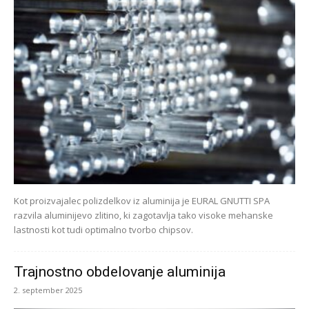
Kot proizvajalec polizdelkov iz aluminija je EURAL GNUTTI SPA
razvila aluminijevo zlitino, ki zagotavlja tako visoke mehanske
lastnosti kot tudi optimalno tvorbo chipsov.
Trajnostno obdelovanje aluminija
2. september 2025