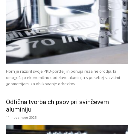
Horn je razširil svoje PKD-portfelj in ponuja rezalne orodja, ki
omogočajo ekonomično obdelavo aluminija s posebej razvitimi
geometrijami za oblikovanje odrezkov.
Odlična tvorba chipsov pri svinčevem
aluminiju
11. november 2025