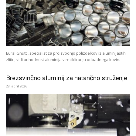
Eural Gnutti, specialist za proizvodnjo polizdelkov iz aluminijastih
zlitin, vidi prihodnost aluminija v recikliranju odpadnega kovin.
Brezsvinčno aluminij za natančno struženje
28. april 2026