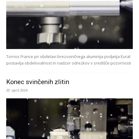
Tornos France pri obdelavi brezsvinčnega aluminija podjetja Eural
postavlja obdelovalnost in nadzor odrezkov v središče pozornosti
Konec svinčenih zlitin
20. april 2026