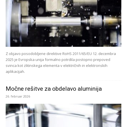
Z objavo posodobljene direktive RoHS 2011/65/EU 12. decembra
2025 je Evropska unija formalno potrdila postopno prepoved
svinca kot zlitinskega elementa v električnih in elektronskih
aplikacijah.
Močne rešitve za obdelavo aluminija
26. februar 2026