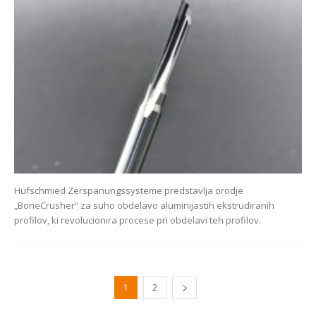
Hufschmied Zerspanungssysteme predstavlja orodje
„BoneCrusher“ za suho obdelavo aluminijastih ekstrudiranih
profilov, ki revolucionira procese pri obdelavi teh profilov.
1
2