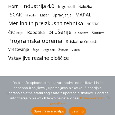
Industrija 4.0
Horn
Ingersoll
Naložba
ISCAR
MAPAL
Laser
Upravljanje
Hladilni
Merilna in preizkusna tehnika
NC/CNC
Brušenje
Robotika
Čiščenje
Storitev
Obdelava
Programska oprema
Stiskalne čeljusti
Vrezovanje
Zveze
Žage
Video
Dogodek
Vstavljive rezalne ploščice
Da bi našo spletno stran za vas optimalno oblikovali in jo
nenehno izboljševali, uporabljamo piškotke. Z nadaljnjo
uporabo spletne strani soglašate z uporabo piškotkov. Dodatne
informacije o piškotkih lahko najdete v naši
Izjava o varstvu
podatkov
Splošni pogoji
Zasebnost
Kontakt
Sprejmi in nadaljuj
Zavrniti
© 2018 zerspanungstechnik.de