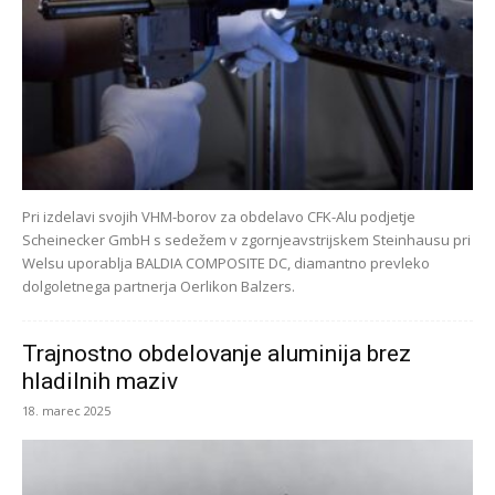
Pri izdelavi svojih VHM-borov za obdelavo CFK-Alu podjetje
Scheinecker GmbH s sedežem v zgornjeavstrijskem Steinhausu pri
Welsu uporablja BALDIA COMPOSITE DC, diamantno prevleko
dolgoletnega partnerja Oerlikon Balzers.
Trajnostno obdelovanje aluminija brez
hladilnih maziv
18. marec 2025