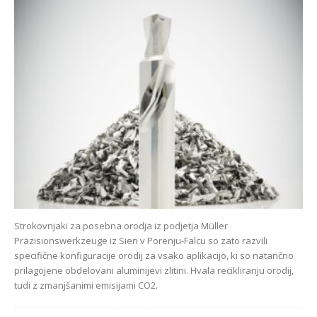
Strokovnjaki za posebna orodja iz podjetja Müller
Präzisionswerkzeuge iz Sien v Porenju-Falcu so zato razvili
specifične konfiguracije orodij za vsako aplikacijo, ki so natančno
prilagojene obdelovani aluminijevi zlitini. Hvala recikliranju orodij,
tudi z zmanjšanimi emisijami CO2.