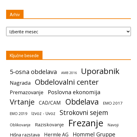
Arhiv
Arhiv
Ključne besede
Uporabnik
5-osna obdelava
AMB 2016
Obdelovalni center
Nagrada
Poslovna ekonomija
Premazovanje
Obdelava
Vrtanje
CAD/CAM
EMO 2017
Strokovni sejem
Izvoz - Uvoz
EMO 2019
Frezanje
Raziskovanje
Oblikovanje
Navoji
Hommel Gruppe
Hermle AG
Hišna razstava