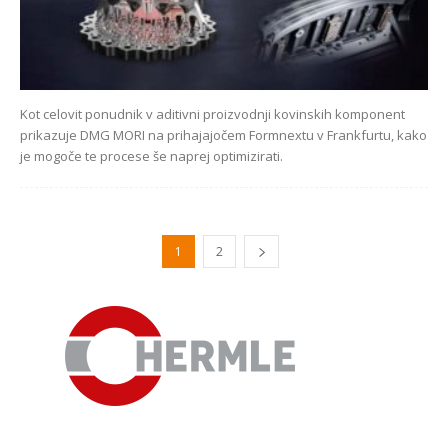
Kot celovit ponudnik v aditivni proizvodnji kovinskih komponent
prikazuje DMG MORI na prihajajočem Formnextu v Frankfurtu, kako
je mogoče te procese še naprej optimizirati.
1
2