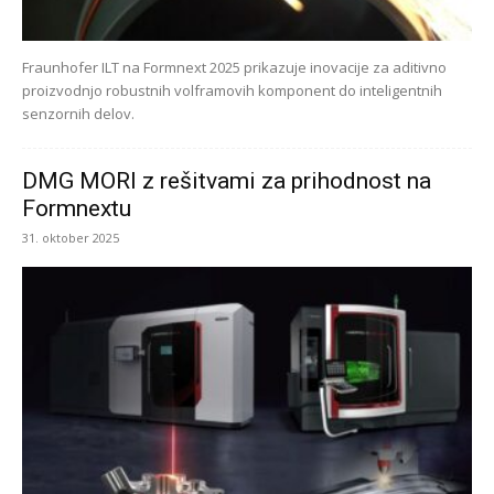
Fraunhofer ILT na Formnext 2025 prikazuje inovacije za aditivno
proizvodnjo robustnih volframovih komponent do inteligentnih
senzornih delov.
DMG MORI z rešitvami za prihodnost na
Formnextu
31. oktober 2025