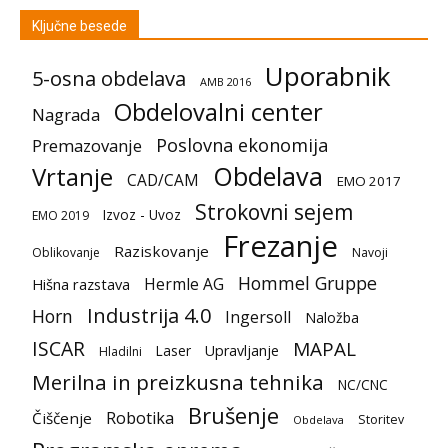
Ključne besede
Uporabnik
5-osna obdelava
AMB 2016
Obdelovalni center
Nagrada
Poslovna ekonomija
Premazovanje
Obdelava
Vrtanje
CAD/CAM
EMO 2017
Strokovni sejem
Izvoz - Uvoz
EMO 2019
Frezanje
Raziskovanje
Oblikovanje
Navoji
Hommel Gruppe
Hermle AG
Hišna razstava
Industrija 4.0
Horn
Ingersoll
Naložba
ISCAR
MAPAL
Laser
Upravljanje
Hladilni
Merilna in preizkusna tehnika
NC/CNC
Brušenje
Robotika
Čiščenje
Storitev
Obdelava