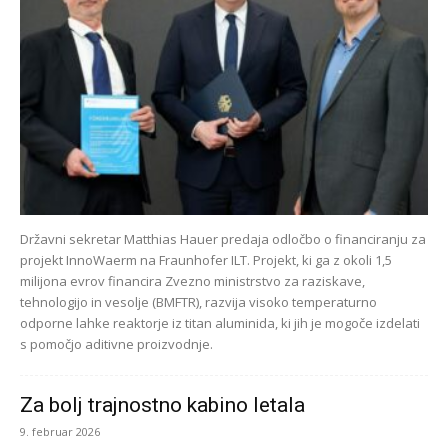
Državni sekretar Matthias Hauer predaja odločbo o financiranju za
projekt InnoWaerm na Fraunhofer ILT. Projekt, ki ga z okoli 1,5
milijona evrov financira Zvezno ministrstvo za raziskave,
tehnologijo in vesolje (BMFTR), razvija visoko temperaturno
odporne lahke reaktorje iz titan aluminida, ki jih je mogoče izdelati
s pomočjo aditivne proizvodnje.
Za bolj trajnostno kabino letala
9. februar 2026