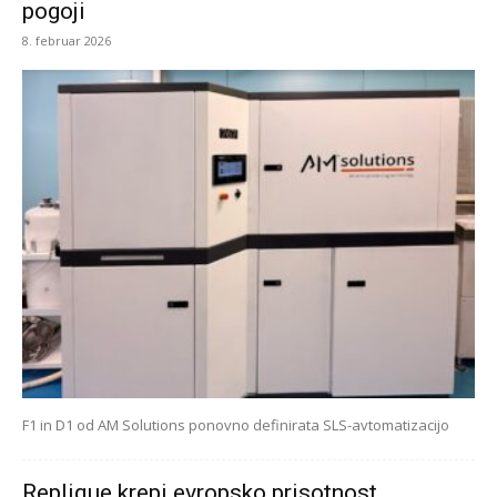
pogoji
8. februar 2026
F1 in D1 od AM Solutions ponovno definirata SLS-avtomatizacijo
Replique krepi evropsko prisotnost