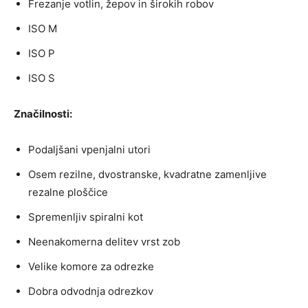
Frezanje votlin, žepov in širokih robov
ISO M
ISO P
ISO S
Značilnosti:
Podaljšani vpenjalni utori
Osem rezilne, dvostranske, kvadratne zamenljive
rezalne ploščice
Spremenljiv spiralni kot
Neenakomerna delitev vrst zob
Velike komore za odrezke
Dobra odvodnja odrezkov