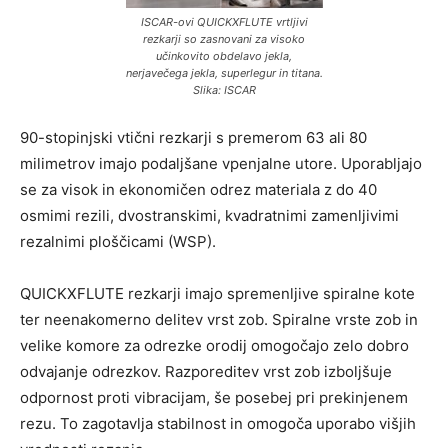
ISCAR-ovi QUICKXFLUTE vrtljivi
rezkarji so zasnovani za visoko
učinkovito obdelavo jekla,
nerjavečega jekla, superlegur in titana.
Slika: ISCAR
90-stopinjski vtični rezkarji s premerom 63 ali 80
milimetrov imajo podaljšane vpenjalne utore. Uporabljajo
se za visok in ekonomičen odrez materiala z do 40
osmimi rezili, dvostranskimi, kvadratnimi zamenljivimi
rezalnimi ploščicami (WSP).
QUICKXFLUTE rezkarji imajo spremenljive spiralne kote
ter neenakomerno delitev vrst zob. Spiralne vrste zob in
velike komore za odrezke orodij omogočajo zelo dobro
odvajanje odrezkov. Razporeditev vrst zob izboljšuje
odpornost proti vibracijam, še posebej pri prekinjenem
rezu. To zagotavlja stabilnost in omogoča uporabo višjih