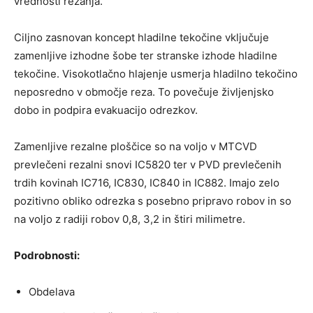
vrednosti rezanja.
Ciljno zasnovan koncept hladilne tekočine vključuje
zamenljive izhodne šobe ter stranske izhode hladilne
tekočine. Visokotlačno hlajenje usmerja hladilno tekočino
neposredno v območje reza. To povečuje življenjsko
dobo in podpira evakuacijo odrezkov.
Zamenljive rezalne ploščice so na voljo v MTCVD
prevlečeni rezalni snovi IC5820 ter v PVD prevlečenih
trdih kovinah IC716, IC830, IC840 in IC882. Imajo zelo
pozitivno obliko odrezka s posebno pripravo robov in so
na voljo z radiji robov 0,8, 3,2 in štiri milimetre.
Podrobnosti:
Obdelava