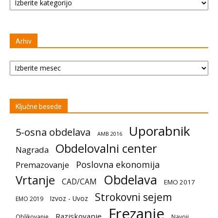
Arhiv
Arhiv
Ključne besede
Uporabnik
5-osna obdelava
AMB 2016
Obdelovalni center
Nagrada
Poslovna ekonomija
Premazovanje
Obdelava
Vrtanje
CAD/CAM
EMO 2017
Strokovni sejem
Izvoz - Uvoz
EMO 2019
Frezanje
Raziskovanje
Oblikovanje
Navoji