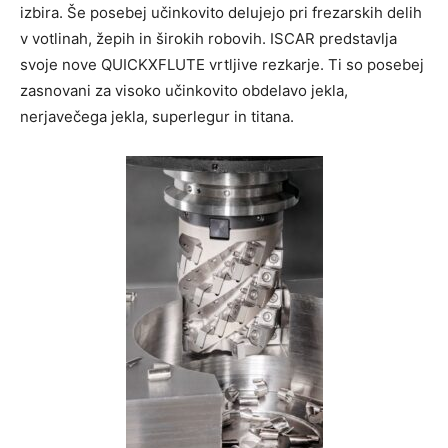
izbira. Še posebej učinkovito delujejo pri frezarskih delih
v votlinah, žepih in širokih robovih. ISCAR predstavlja
svoje nove QUICKXFLUTE vrtljive rezkarje. Ti so posebej
zasnovani za visoko učinkovito obdelavo jekla,
nerjavečega jekla, superlegur in titana.