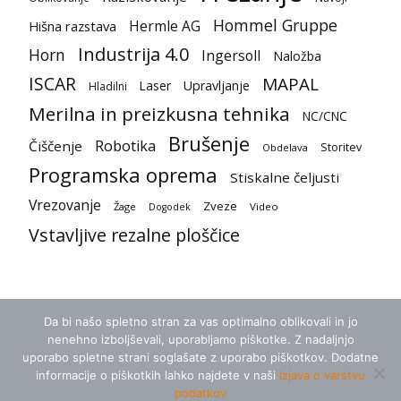
Hommel Gruppe
Hermle AG
Hišna razstava
Industrija 4.0
Horn
Ingersoll
Naložba
ISCAR
MAPAL
Laser
Upravljanje
Hladilni
Merilna in preizkusna tehnika
NC/CNC
Brušenje
Robotika
Čiščenje
Storitev
Obdelava
Programska oprema
Stiskalne čeljusti
Vrezovanje
Zveze
Žage
Video
Dogodek
Vstavljive rezalne ploščice
Da bi našo spletno stran za vas optimalno oblikovali in jo
nenehno izboljševali, uporabljamo piškotke. Z nadaljnjo
uporabo spletne strani soglašate z uporabo piškotkov. Dodatne
informacije o piškotkih lahko najdete v naši
Izjava o varstvu
podatkov
Splošni pogoji
Zasebnost
Kontakt