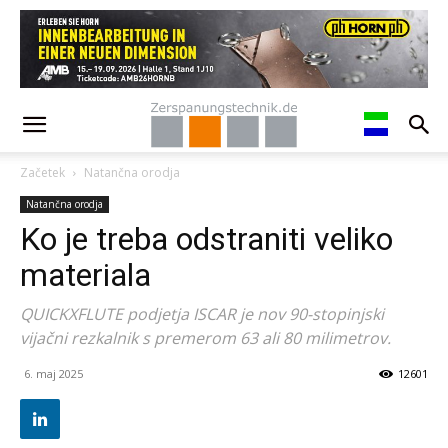
Začetek
Natančna orodja
Natančna orodja
Ko je treba odstraniti veliko
materiala
QUICKXFLUTE podjetja ISCAR je nov 90-stopinjski
vijačni rezkalnik s premerom 63 ali 80 milimetrov.
6. maj 2025
12601