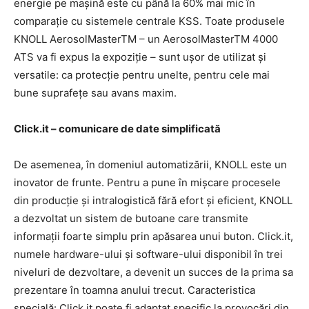
energie pe mașină este cu până la 60% mai mic în
comparație cu sistemele centrale KSS. Toate produsele
KNOLL AerosolMasterTM – un AerosolMasterTM 4000
ATS va fi expus la expoziție – sunt ușor de utilizat și
versatile: ca protecție pentru unelte, pentru cele mai
bune suprafețe sau avans maxim.
Click.it – comunicare de date simplificată
De asemenea, în domeniul automatizării, KNOLL este un
inovator de frunte. Pentru a pune în mișcare procesele
din producție și intralogistică fără efort și eficient, KNOLL
a dezvoltat un sistem de butoane care transmite
informații foarte simplu prin apăsarea unui buton. Click.it,
numele hardware-ului și software-ului disponibil în trei
niveluri de dezvoltare, a devenit un succes de la prima sa
prezentare în toamna anului trecut. Caracteristica
specială: Click.it poate fi adaptat specific la provocări din