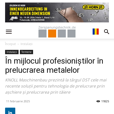
Început
Instalații
Instalații
Termene
În mijlocul profesioniștilor în
prelucrarea metalelor
KNOLL Maschinenbau prezintă la târgul DST cele mai
recente soluții pentru tehnologia de prelucrare prin
așchiere și prelucrarea prin tăiere
11 februarie 2025
11825