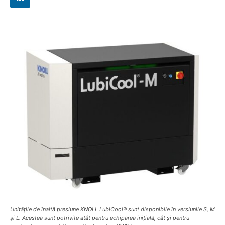
Unitățile de înaltă presiune KNOLL LubiCool® sunt disponibile în versiunile S, M
și L. Acestea sunt potrivite atât pentru echiparea inițială, cât și pentru