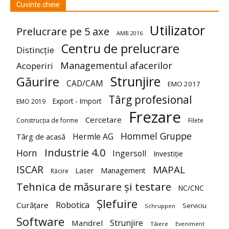
Cuvinte cheie
Utilizator
Prelucrare pe 5 axe
AMB 2016
Centru de prelucrare
Distincție
Managementul afacerilor
Acoperiri
Strunjire
Găurire
CAD/CAM
EMO 2017
Târg profesional
Export - Import
EMO 2019
Frezare
Cercetare
Construcția de forme
Filete
Hommel Gruppe
Hermle AG
Târg de acasă
Industrie 4.0
Horn
Ingersoll
Investiție
ISCAR
MAPAL
Laser
Management
Răcire
Tehnica de măsurare și testare
NC/CNC
Șlefuire
Robotica
Curățare
Serviciu
Schruppen
Software
Strunjire
Mandrel
Tăiere
Eveniment